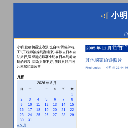
·:[
小明
白
最佳螢幕解
小明,號稱朝霧流浪漢,也自稱"野貓師程
2005 年 11 月 11 日
工"(工程師被操到翻過來) 喜歡去日本自
助旅行,這裡是紀錄著小明在日本到處遊
其他國家旅遊照片
玩的過程, 因為文筆不好, 所以只好用照
片來幫忙說故事
Filed under: — 小明 @ 22:44:46
月曆
2026 年 8 月
日
一
二
三
四
五
六
1
2
3
4
5
6
7
8
9
10
11
12
13
14
15
16
17
18
19
20
21
22
23
24
25
26
27
28
29
30
31
« 5 月