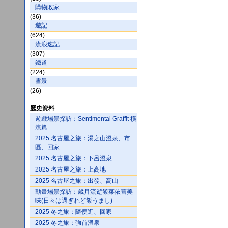
購物敗家
(36)
遊記
(624)
流浪速記
(307)
鐵道
(224)
雪景
(26)
歷史資料
遊戲場景探訪：Sentimental Graffit 橫
濱篇
2025 名古屋之旅：湯之山溫泉、市
區、回家
2025 名古屋之旅：下呂溫泉
2025 名古屋之旅：上高地
2025 名古屋之旅：出發、高山
動畫場景探訪：歲月流逝飯菜依舊美
味(日々は過ぎれど飯うまし)
2025 冬之旅：隨便逛、回家
2025 冬之旅：強首溫泉