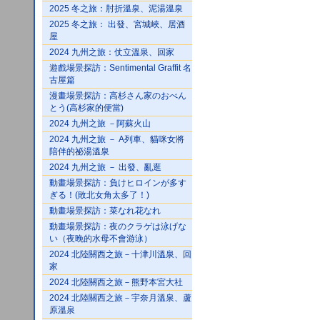
2025 冬之旅：肘折溫泉、泥湯溫泉
2025 冬之旅： 出發、宮城峽、居酒
屋
2024 九州之旅：仗立溫泉、回家
遊戲場景探訪：Sentimental Graffit 名
古屋篇
漫畫場景探訪：高杉さん家のおべん
とう(高杉家的便當)
2024 九州之旅 －阿蘇火山
2024 九州之旅 － A列車、貓咪女將
陪伴的祕湯溫泉
2024 九州之旅 － 出發、亂逛
動畫場景探訪：負けヒロインが多す
ぎる！(敗北女角太多了！)
動畫場景探訪：菜なれ花なれ
動畫場景探訪：夜のクラゲは泳げな
い（夜晚的水母不會游泳）
2024 北陸關西之旅－十津川溫泉、回
家
2024 北陸關西之旅－熊野本宮大社
2024 北陸關西之旅－宇奈月溫泉、蘆
原溫泉