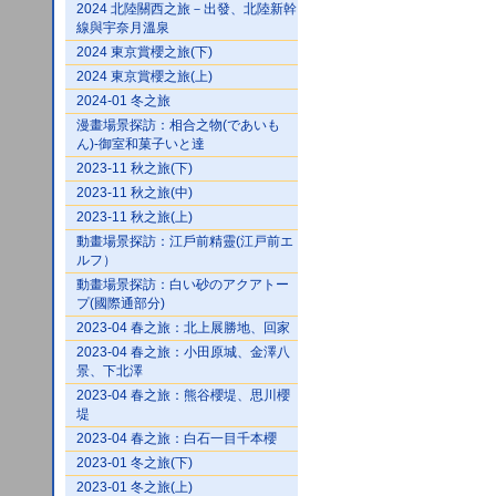
2024 北陸關西之旅－出發、北陸新幹
線與宇奈月溫泉
2024 東京賞櫻之旅(下)
2024 東京賞櫻之旅(上)
2024-01 冬之旅
漫畫場景探訪：相合之物(であいも
ん)-御室和菓子いと達
2023-11 秋之旅(下)
2023-11 秋之旅(中)
2023-11 秋之旅(上)
動畫場景探訪：江戶前精靈(江戸前エ
ルフ）
動畫場景探訪：白い砂のアクアトー
プ(國際通部分)
2023-04 春之旅：北上展勝地、回家
2023-04 春之旅：小田原城、金澤八
景、下北澤
2023-04 春之旅：熊谷櫻堤、思川櫻
堤
2023-04 春之旅：白石一目千本櫻
2023-01 冬之旅(下)
2023-01 冬之旅(上)