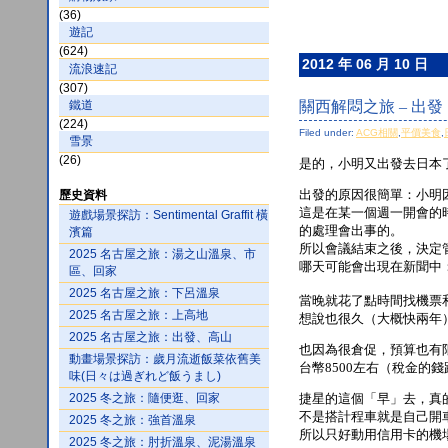
(36)
遊記
(624)
2012 年 06 月 10 日
流浪速記
(307)
鐵道
關西解悶之旅 – 出發
(224)
Filed under:
ACG相關
,
平價美食
,
雪景
(26)
是的，小明又出發去日本
出發的原因很簡單：小明
歷史資料
這是在某一個週一開會的
遊戲場景探訪：Sentimental Graffit 橫
的處理會出事的。
濱篇
所以會議結束之後，決定
2025 名古屋之旅：湯之山溫泉、市
哪天可能會出現在新聞中：「
區、回家
2025 名古屋之旅：下呂溫泉
當晚就花了點時間找機票
2025 名古屋之旅：上高地
想說也很久（大概快兩年
2025 名古屋之旅：出發、高山
也因為很倉促，預算也有
動畫場景探訪：歲月流逝飯菜依舊美
台幣8500左右（稅金的
味(日々は過ぎれど飯うまし)
2025 冬之旅：隨便逛、回家
捷星的這個「早」去，真
不是搭計程車就是自己開
2025 冬之旅：強首溫泉
所以只好動用信用卡的機
2025 冬之旅：肘折溫泉、泥湯溫泉