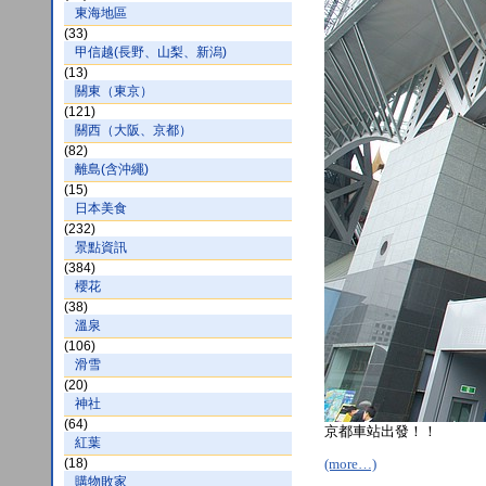
東海地區
(33)
甲信越(長野、山梨、新潟)
(13)
關東（東京）
(121)
關西（大阪、京都）
(82)
離島(含沖繩)
(15)
日本美食
(232)
景點資訊
(384)
櫻花
(38)
溫泉
(106)
滑雪
(20)
神社
(64)
京都車站出發！！
紅葉
(18)
(more…)
購物敗家