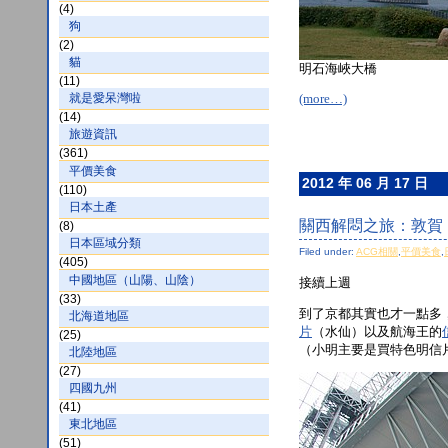
(4)
狗
(2)
貓
明石海峽大橋
(11)
就是愛呆灣啦
(more…)
(14)
旅遊資訊
(361)
平價美食
2012 年 06 月 17 日
(110)
日本土產
關西解悶之旅：敦賀 
(8)
日本區域分類
Filed under:
ACG相關
,
平價美食
,
(405)
中國地區（山陽、山陰）
接續上週
(33)
到了京都其實也才一點多
北海道地區
片
（水仙）以及航海王的
(25)
（小明主要是買特色明信
北陸地區
(27)
四國九州
(41)
東北地區
(51)