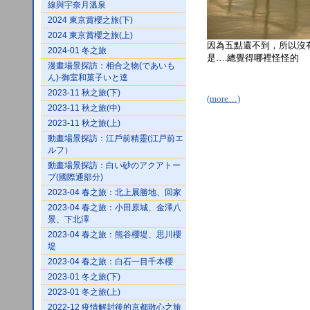
線與宇奈月溫泉
2024 東京賞櫻之旅(下)
2024 東京賞櫻之旅(上)
因為五點還不到，所以沒有
2024-01 冬之旅
是….總覺得哪裡怪怪的
漫畫場景探訪：相合之物(であいも
ん)-御室和菓子いと達
2023-11 秋之旅(下)
(more…)
2023-11 秋之旅(中)
2023-11 秋之旅(上)
動畫場景探訪：江戶前精靈(江戸前エ
ルフ）
動畫場景探訪：白い砂のアクアトー
プ(國際通部分)
2023-04 春之旅：北上展勝地、回家
2023-04 春之旅：小田原城、金澤八
景、下北澤
2023-04 春之旅：熊谷櫻堤、思川櫻
堤
2023-04 春之旅：白石一目千本櫻
2023-01 冬之旅(下)
2023-01 冬之旅(上)
2022-12 疫情解封後的京都散心之旅