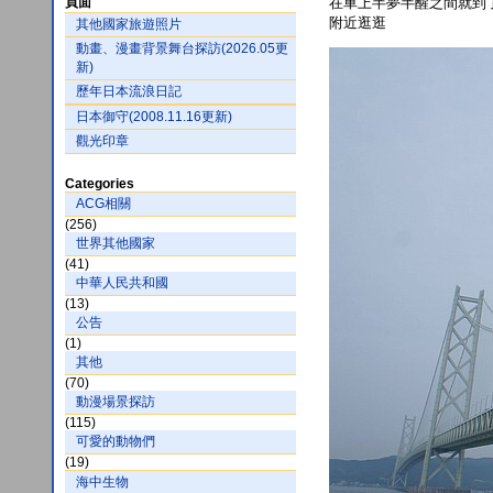
頁面
在車上半夢半醒之間就到
附近逛逛
其他國家旅遊照片
動畫、漫畫背景舞台探訪(2026.05更
新)
歷年日本流浪日記
日本御守(2008.11.16更新)
觀光印章
Categories
ACG相關
(256)
世界其他國家
(41)
中華人民共和國
(13)
公告
(1)
其他
(70)
動漫場景探訪
(115)
可愛的動物們
(19)
海中生物