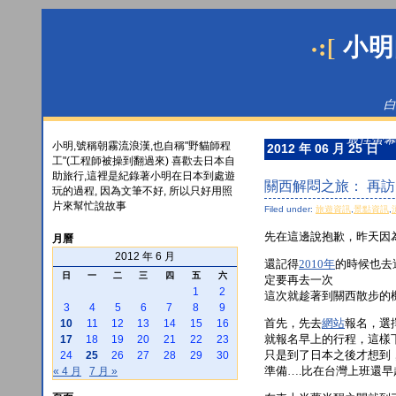
·:[
小明
白
最佳螢幕解
小明,號稱朝霧流浪漢,也自稱"野貓師程
2012 年 06 月 25 日
工"(工程師被操到翻過來) 喜歡去日本自
助旅行,這裡是紀錄著小明在日本到處遊
關西解悶之旅： 再
玩的過程, 因為文筆不好, 所以只好用照
片來幫忙說故事
Filed under:
旅遊資訊
,
景點資訊
,
先在這邊說抱歉，昨天因
月曆
2012 年 6 月
還記得
2010年
的時候也去
日
一
二
三
四
五
六
定要再去一次
1
2
這次就趁著到關西散步的
3
4
5
6
7
8
9
首先，先去
網站
報名，選
10
11
12
13
14
15
16
就報名早上的行程，這樣
17
18
19
20
21
22
23
只是到了日本之後才想到
24
25
26
27
28
29
30
準備….比在台灣上班還早
« 4 月
7 月 »