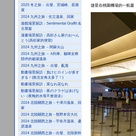
2025 冬之旅： 出發、宮城峽、居酒
捷星在桃園機場的一航廈
屋
2024 九州之旅：仗立溫泉、回家
遊戲場景探訪：Sentimental Graffit 名
古屋篇
漫畫場景探訪：高杉さん家のおべん
とう(高杉家的便當)
2024 九州之旅 －阿蘇火山
2024 九州之旅 － A列車、貓咪女將
陪伴的祕湯溫泉
2024 九州之旅 － 出發、亂逛
動畫場景探訪：負けヒロインが多す
ぎる！(敗北女角太多了！)
動畫場景探訪：菜なれ花なれ
動畫場景探訪：夜のクラゲは泳げな
い（夜晚的水母不會游泳）
2024 北陸關西之旅－十津川溫泉、回
家
2024 北陸關西之旅－熊野本宮大社
2024 北陸關西之旅－宇奈月溫泉、蘆
原溫泉
2024 北陸關西之旅－出發、北陸新幹