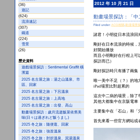
2012 年 10 月 21 日
(36)
遊記
(624)
動畫場景探訪：「中
流浪速記
Filed under:
ACG相關
,
動漫場景
(307)
鐵道
諸君！小明從日本流浪回
(224)
剛好在日本流浪的時候，
雪景
好開始播放
(26)
而且小明剛好在行程上可
探訪而已）
歷史資料
遊戲場景探訪：Sentimental Graffit 橫
剛好探訪時只有播了兩集（
濱篇
2025 名古屋之旅：湯之山溫泉、市
唯一美中不足（？）的地
區、回家
iPad場景比對超累的
2025 名古屋之旅：下呂溫泉
這次中二病的場景，除了
2025 名古屋之旅：上高地
其他大都集中在京阪電車
2025 名古屋之旅：出發、高山
主要集中在「石山」和「
動畫場景探訪：歲月流逝飯菜依舊美
味(日々は過ぎれど飯うまし)
首先來看一些官方網站或
2025 冬之旅：隨便逛、回家
2025 冬之旅：強首溫泉
2025 冬之旅：肘折溫泉、泥湯溫泉