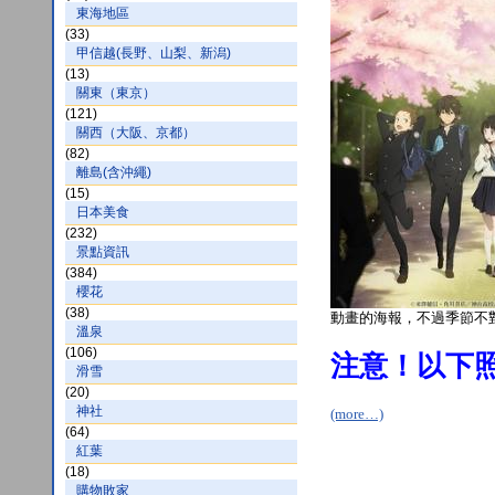
東海地區
(33)
甲信越(長野、山梨、新潟)
(13)
關東（東京）
(121)
關西（大阪、京都）
(82)
離島(含沖繩)
(15)
日本美食
(232)
景點資訊
(384)
櫻花
(38)
動畫的海報，不過季節不
溫泉
(106)
注意！以下
滑雪
(20)
神社
(more…)
(64)
紅葉
(18)
購物敗家