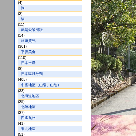
(4)
狗
(2)
貓
(11)
就是愛呆灣啦
(14)
旅遊資訊
(361)
平價美食
(110)
日本土產
(8)
日本區域分類
(405)
中國地區（山陽、山陰）
(33)
北海道地區
(25)
北陸地區
(27)
四國九州
(41)
東北地區
(51)