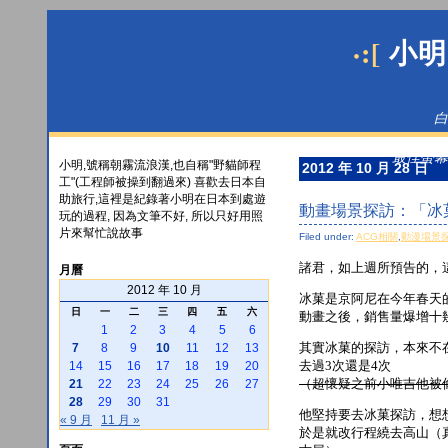
·:[
小明
白
最佳螢幕解
小明,號稱朝霧流浪漢,也自稱"野貓師程
2012 年 10 月 28 日
工"(工程師被操到翻過來) 喜歡去日本自
助旅行,這裡是紀錄著小明在日本到處遊
動畫場景探訪：「冰
玩的過程, 因為文筆不好, 所以只好用照
片來幫忙說故事
Filed under:
ACG相關
,
動漫場景
諸君，如上週所預告的，
月曆
2012 年 10 月
冰菓是京阿尼在今年春天
日
一
二
三
四
五
六
動畫之後，銷售量爆增十
1
2
3
4
5
6
其實冰菓的探訪，本來不
7
8
9
10
11
12
13
去過3次還是4次
14
15
16
17
18
19
20
（超懷疑之前小唯吉他被
21
22
23
24
25
26
27
28
29
30
31
他堅持要去冰菓探訪，想
« 9 月
11 月 »
於是就改行程繞去高山（