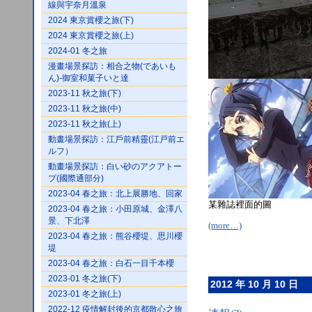
線與宇奈月溫泉
2024 東京賞櫻之旅(下)
2024 東京賞櫻之旅(上)
2024-01 冬之旅
漫畫場景探訪：相合之物(であいも
ん)-御室和菓子いと達
2023-11 秋之旅(下)
2023-11 秋之旅(中)
2023-11 秋之旅(上)
動畫場景探訪：江戶前精靈(江戸前エ
ルフ）
動畫場景探訪：白い砂のアクアトー
プ(國際通部分)
2023-04 春之旅：北上展勝地、回家
某雜誌裡面的圖
2023-04 春之旅：小田原城、金澤八
景、下北澤
(more…)
2023-04 春之旅：熊谷櫻堤、思川櫻
堤
2023-04 春之旅：白石一目千本櫻
2023-01 冬之旅(下)
2012 年 10 月 10 日
2023-01 冬之旅(上)
2022-12 疫情解封後的京都散心之旅