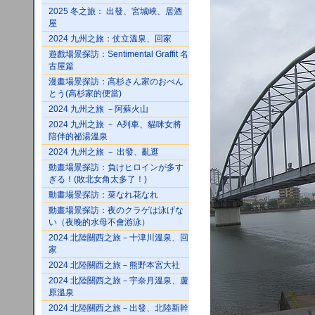
2025 冬之旅： 出發、宮城峽、居酒
屋
2024 九州之旅：仗立溫泉、回家
遊戲場景探訪：Sentimental Graffit 名
古屋篇
漫畫場景探訪：高杉さん家のおべん
とう(高杉家的便當)
2024 九州之旅 －阿蘇火山
2024 九州之旅 － A列車、貓咪女將
陪伴的祕湯溫泉
2024 九州之旅 － 出發、亂逛
動畫場景探訪：負けヒロインが多す
ぎる！(敗北女角太多了！)
動畫場景探訪：菜なれ花なれ
動畫場景探訪：夜のクラゲは泳げな
い（夜晚的水母不會游泳）
2024 北陸關西之旅－十津川溫泉、回
家
2024 北陸關西之旅－熊野本宮大社
2024 北陸關西之旅－宇奈月溫泉、蘆
原溫泉
2024 北陸關西之旅－出發、北陸新幹