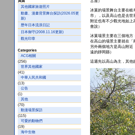
頁面
古屋）
其他國家旅遊照片
冰菓的場景舞台主要在岐
動畫、漫畫背景舞台探訪(2026.05更
市」，以及高山也是去世
新)
附近也有不少觀光地如上
歷年日本流浪日記
會說）
日本御守(2008.11.16更新)
冰菓場景主要在三個地方
觀光印章
在高山的場景主要就在「
另外兩個地方是高山附近
Categories
遠的靜岡縣）
ACG相關
這週先以高山為主，其他
(256)
世界其他國家
(41)
中華人民共和國
(13)
公告
(1)
其他
(70)
動漫場景探訪
(115)
可愛的動物們
(19)
海中生物