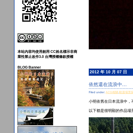
本站內容均使用創用 CC姓名標示非商
業性禁止改作3.0 台灣授權條款授權
BLOG Banner
2012 年 10 月 07 日
依然還在流浪中…
Filed under:
ACG相關
,
動漫場景
小明依舊在日本流浪中，不
以下都是很明顯的作品場