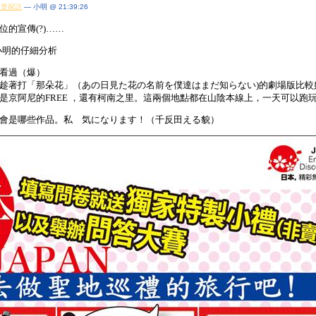
場景探訪
— 小明 @ 21:39:26
的宣傳(?)……
小明的仔細分析
看過（爆）
趁著打「那朵花」（あの日見た花の名前を僕達はまだ知らない)的劇場版比較
是京阿尼的FREE ，還有柯南之里。這兩個地點都在山陰本線上，一天可以跑
會是哪些作品。私 気になります！（千反田える貌）