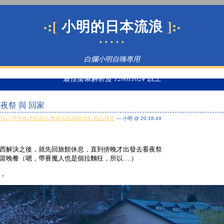
·:[
]:·
小明的日本流浪
• • • • •
白爛小明自嗨專用
最佳螢幕解析度 1280x1024 以上
祭夜祭 與 回家
資訊
,
日本美食
,
景點資訊
,
東海地區
,
購物敗家
,
遊記
,
鐵道
— 小明 @ 20:18:49
西解決之後，就先回旅館休息，直到傍晚才出發去看夜祭
當晚餐（嗯，帶賽魔人也是個拉麵狂，所以….）
，