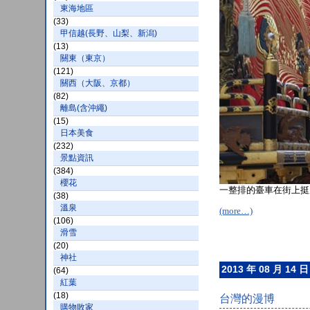
東海地區
(33)
甲信越(長野、山梨、新潟)
(13)
關東（東京）
(121)
關西（大阪、京都）
(82)
離島(含沖繩)
(15)
日本美食
(232)
景點資訊
(384)
櫻花
一整排的臺車在街上挺
(38)
溫泉
(more…)
(106)
滑雪
(20)
神社
2013 年 08 月 14 日
(64)
紅葉
(18)
台灣的漫博
購物敗家