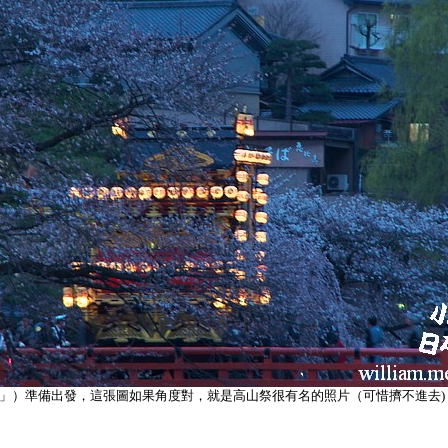
」）準備出發，這張圖如果角度對，就是高山祭很有名的照片（可惜擠不進去)