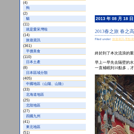
(4)
狗
(2)
2013 年 08 月 18 日
貓
(11)
就是愛呆灣啦
2013春之旅 春之
(14)
Filed under:
旅遊資訊
,
景點
旅遊資訊
(361)
平價美食
終於到了本次流浪的重
(110)
日本土產
早上一早先去隔壁的水
(8)
一直補眠到10點多，
日本區域分類
(405)
中國地區（山陽、山陰）
(33)
北海道地區
(25)
北陸地區
(27)
四國九州
(41)
東北地區
(51)