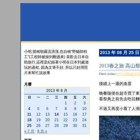
小明,號稱朝霧流浪漢,也自稱"野貓師程
2013 年 08 月 25 日
工"(工程師被操到翻過來) 喜歡去日本自
助旅行,這裡是紀錄著小明在日本到處遊
2013春之旅 高山
玩的過程, 因為文筆不好, 所以只好用照
片來幫忙說故事
Filed under:
ACG相關
,
旅遊
接續上一週的進度
月曆
2013 年 8 月
晚餐隨便在超市買了東
日
一
二
三
四
五
六
看祭典之前先去吃拉麵
1
2
3
不過又再度小看了人潮
4
5
6
7
8
9
10
11
12
13
14
15
16
17
18
19
20
21
22
23
24
25
26
27
28
29
30
31
« 7 月
9 月 »