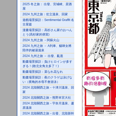
2025 冬之旅： 出發、宮城峽、居酒
屋
2024 九州之旅：仗立溫泉、回家
遊戲場景探訪：Sentimental Graffit 名
古屋篇
漫畫場景探訪：高杉さん家のおべん
とう(高杉家的便當)
2024 九州之旅 －阿蘇火山
2024 九州之旅 － A列車、貓咪女將
陪伴的祕湯溫泉
2024 九州之旅 － 出發、亂逛
動畫場景探訪：負けヒロインが多す
ぎる！(敗北女角太多了！)
動畫場景探訪：菜なれ花なれ
動畫場景探訪：夜のクラゲは泳げな
い（夜晚的水母不會游泳）
2024 北陸關西之旅－十津川溫泉、回
家
2024 北陸關西之旅－熊野本宮大社
2024 北陸關西之旅－宇奈月溫泉、蘆
原溫泉
2024 北陸關西之旅－出發、北陸新幹