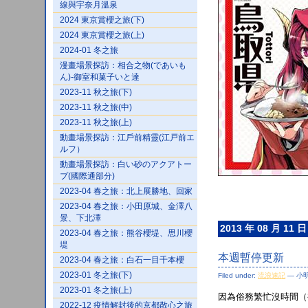
線與宇奈月溫泉
2024 東京賞櫻之旅(下)
2024 東京賞櫻之旅(上)
2024-01 冬之旅
漫畫場景探訪：相合之物(であいも
ん)-御室和菓子いと達
2023-11 秋之旅(下)
2023-11 秋之旅(中)
2023-11 秋之旅(上)
動畫場景探訪：江戶前精靈(江戸前エ
ルフ）
動畫場景探訪：白い砂のアクアトー
プ(國際通部分)
2023-04 春之旅：北上展勝地、回家
2023-04 春之旅：小田原城、金澤八
景、下北澤
2013 年 08 月 11 日
2023-04 春之旅：熊谷櫻堤、思川櫻
堤
本週暫停更新
2023-04 春之旅：白石一目千本櫻
2023-01 冬之旅(下)
Filed under:
流浪速記
— 小明 
2023-01 冬之旅(上)
因為俗務繁忙沒時間（
2022-12 疫情解封後的京都散心之旅