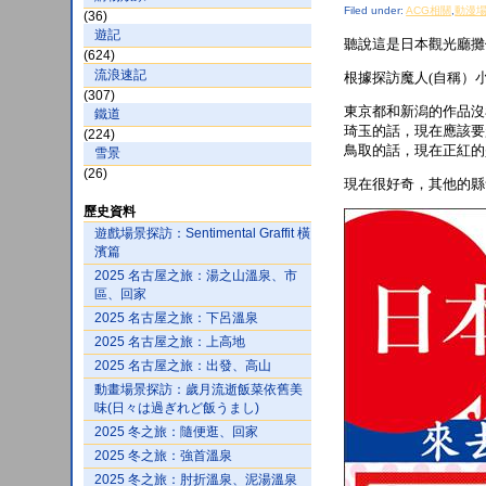
Filed under:
ACG相關
,
動漫
(36)
遊記
聽說這是日本觀光廳攤位
(624)
流浪速記
根據探訪魔人(自稱）
(307)
東京都和新潟的作品沒
鐵道
琦玉的話，現在應該要
(224)
鳥取的話，現在正紅的
雪景
(26)
現在很好奇，其他的縣
歷史資料
遊戲場景探訪：Sentimental Graffit 橫
濱篇
2025 名古屋之旅：湯之山溫泉、市
區、回家
2025 名古屋之旅：下呂溫泉
2025 名古屋之旅：上高地
2025 名古屋之旅：出發、高山
動畫場景探訪：歲月流逝飯菜依舊美
味(日々は過ぎれど飯うまし)
2025 冬之旅：隨便逛、回家
2025 冬之旅：強首溫泉
2025 冬之旅：肘折溫泉、泥湯溫泉