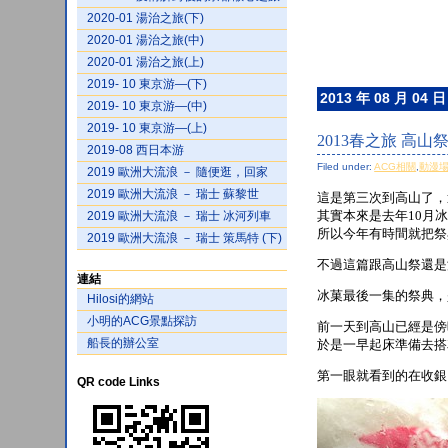
2020-01 湯治之旅(下)
2020-01 湯治之旅(中)
2020-01 湯治之旅(上)
2019- 10 東京游—(下)
2013 年 08 月 04 日
2019- 10 東京游—(中)
2019- 10 東京游—(上)
2013春之旅 高
2019-08 西日本游
Filed under:
ACG相關
,
動漫
2019 歐洲大流浪 － 隨便逛，回家
2019 歐洲大流浪 － 瑞士 蘇黎世
這是第三次到高山了，
其實本來是去年10月
2019 歐洲大流浪 － 瑞士 冰河列車
所以今年有時間就把祭
2019 歐洲大流浪 － 瑞士 策馬特 (下)
不過這篇跟高山祭還是
連結
冰菓最後一集的祭典，
Hilosi的網站
小明的ACG景點探訪
前一天到高山已經是傍
船長的辦公室
於是一早起床準備去搭
第一眼就看到的在收銀
QR code Links