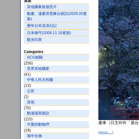
頁面
其他國家旅遊照片
動畫、漫畫背景舞台探訪(2026.05更
新)
歷年日本流浪日記
日本御守(2008.11.16更新)
觀光印章
Categories
ACG相關
(256)
世界其他國家
(41)
中華人民共和國
(13)
公告
(1)
其他
(70)
動漫場景探訪
(115)
臺車（日文叫作「屋台
可愛的動物們
(19)
(more…)
海中生物