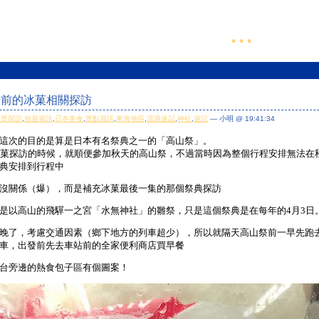
• • •
山祭前的冰菓相關探訪
場景探訪
,
旅遊資訊
,
日本美食
,
景點資訊
,
東海地區
,
流浪速記
,
神社
,
遊記
— 小明 @ 19:41:34
這次的目的是算是日本有名祭典之一的「高山祭」。
冰菓探訪的時候，就順便參加秋天的高山祭，不過當時因為整個行程安排無法在
典安排到行程中
沒關係（爆），而是補充冰菓最後一集的那個祭典探訪
是以高山的飛驒一之宮「水無神社」的雛祭，只是這個祭典是在每年的4月3日
晚了，考慮交通因素（鄉下地方的列車超少），所以就隔天高山祭前一早先跑
車，出發前先去車站前的全家便利商店買早餐
台旁邊的熱食包子區有個圖案！