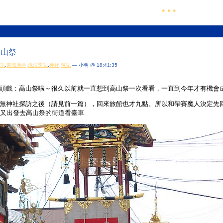
• • •
高山祭
資訊
,
東海地區
,
流浪速記
,
神社
,
遊記
— 小明 @ 18:41:35
頭戲：高山祭啦～很久以前就一直想到高山祭一次看看，一直到今年才有機會
無神社探訪之後（請見前一篇），回來旅館也才九點。所以和帶賽魔人決定先
才又出發去高山祭的街道看臺車