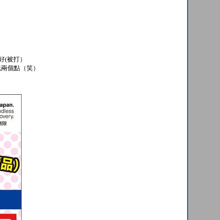
好(被打）
玩兩個點（笑）