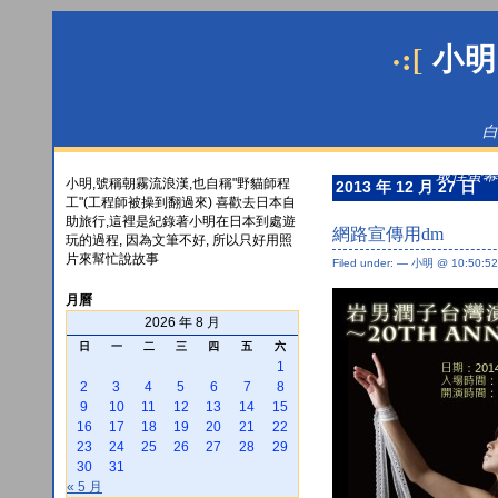
·:[
小明
白
最佳螢幕解
小明,號稱朝霧流浪漢,也自稱"野貓師程
2013 年 12 月 27 日
工"(工程師被操到翻過來) 喜歡去日本自
助旅行,這裡是紀錄著小明在日本到處遊
網路宣傳用dm
玩的過程, 因為文筆不好, 所以只好用照
片來幫忙說故事
Filed under: — 小明 @ 10:50:52
月曆
2026 年 8 月
日
一
二
三
四
五
六
1
2
3
4
5
6
7
8
9
10
11
12
13
14
15
16
17
18
19
20
21
22
23
24
25
26
27
28
29
30
31
« 5 月