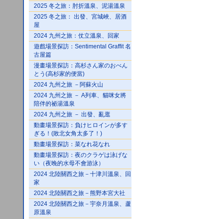
2025 冬之旅：肘折溫泉、泥湯溫泉
2025 冬之旅： 出發、宮城峽、居酒
屋
2024 九州之旅：仗立溫泉、回家
遊戲場景探訪：Sentimental Graffit 名
古屋篇
漫畫場景探訪：高杉さん家のおべん
とう(高杉家的便當)
2024 九州之旅 －阿蘇火山
2024 九州之旅 － A列車、貓咪女將
陪伴的祕湯溫泉
2024 九州之旅 － 出發、亂逛
動畫場景探訪：負けヒロインが多す
ぎる！(敗北女角太多了！)
動畫場景探訪：菜なれ花なれ
動畫場景探訪：夜のクラゲは泳げな
い（夜晚的水母不會游泳）
2024 北陸關西之旅－十津川溫泉、回
家
2024 北陸關西之旅－熊野本宮大社
2024 北陸關西之旅－宇奈月溫泉、蘆
原溫泉