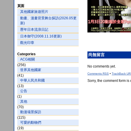
頁面
其他國家旅遊照片
動畫、漫畫背景舞台探訪(2026.05更
新)
歷年日本流浪日記
日本御守(2008.11.16更新)
觀光印章
Categories
尚無留言
ACG相關
(256)
No comments yet.
世界其他國家
Comments
RSS
•
TrackBack
UR
(41)
中華人民共和國
Sorry, the comment form is c
(13)
公告
(1)
其他
(70)
動漫場景探訪
(115)
可愛的動物們
(19)