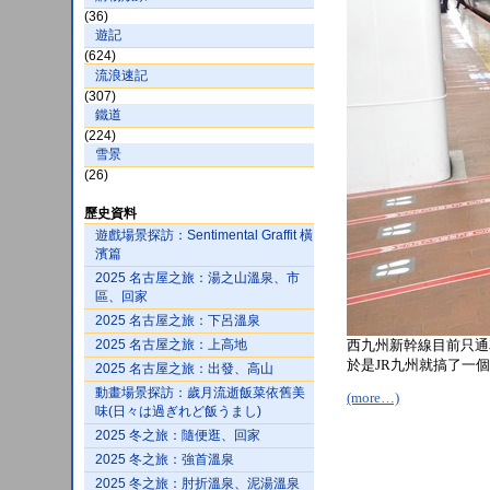
(36)
遊記
(624)
流浪速記
(307)
鐵道
(224)
雪景
(26)
歷史資料
遊戲場景探訪：Sentimental Graffit 橫
濱篇
2025 名古屋之旅：湯之山溫泉、市
區、回家
2025 名古屋之旅：下呂溫泉
2025 名古屋之旅：上高地
西九州新幹線目前只通
於是JR九州就搞了一
2025 名古屋之旅：出發、高山
動畫場景探訪：歲月流逝飯菜依舊美
(more…)
味(日々は過ぎれど飯うまし)
2025 冬之旅：隨便逛、回家
2025 冬之旅：強首溫泉
2025 冬之旅：肘折溫泉、泥湯溫泉