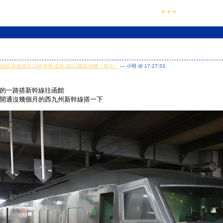
• • •
)
陸地區
,
旅遊資訊
,
日本美食
,
溫泉
,
遊記
,
鐵道
,
關東（東京）
— 小明 @ 17:27:53
的一路搭新幹線往函館
開通沒幾個月的西九州新幹線搭一下