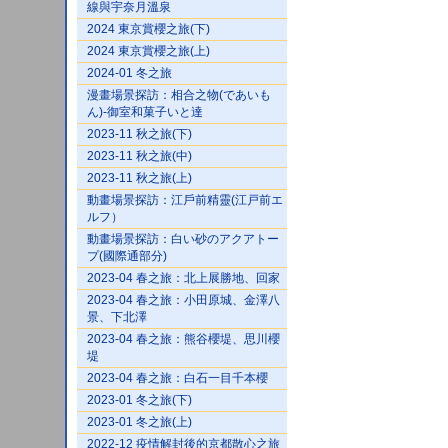
線與宇奈月溫泉
2024 東京賞櫻之旅(下)
2024 東京賞櫻之旅(上)
2024-01 冬之旅
漫畫場景探訪：相合之物(であいも
ん)-御室和菓子いと達
2023-11 秋之旅(下)
2023-11 秋之旅(中)
2023-11 秋之旅(上)
動畫場景探訪：江戶前精靈(江戸前エ
ルフ）
動畫場景探訪：白い砂のアクアトー
プ(國際通部分)
2023-04 春之旅：北上展勝地、回家
2023-04 春之旅：小田原城、金澤八
景、下北澤
2023-04 春之旅：熊谷櫻堤、思川櫻
堤
2023-04 春之旅：白石一目千本櫻
2023-01 冬之旅(下)
2023-01 冬之旅(上)
2022-12 疫情解封後的京都散心之旅