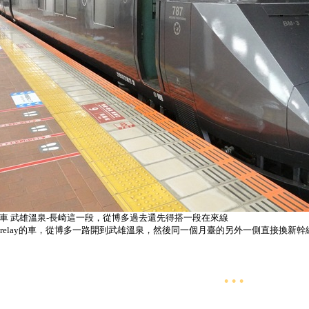
車 武雄溫泉-長崎這一段，從博多過去還先得搭一段在來線
個relay的車，從博多一路開到武雄溫泉，然後同一個月臺的另外一側直接換新幹
• • •