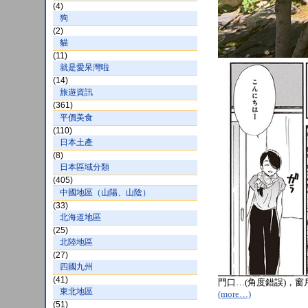
(4)
狗
(2)
貓
(11)
就是愛呆灣啦
(14)
旅遊資訊
(361)
平價美食
(110)
日本土產
(8)
日本區域分類
(405)
中國地區（山陽、山陰）
(33)
北海道地區
(25)
北陸地區
(27)
四國九州
(41)
門口…(角度錯誤)，
東北地區
(more…)
(51)