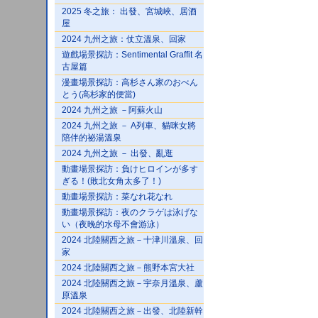
2025 冬之旅： 出發、宮城峽、居酒
屋
2024 九州之旅：仗立溫泉、回家
遊戲場景探訪：Sentimental Graffit 名
古屋篇
漫畫場景探訪：高杉さん家のおべん
とう(高杉家的便當)
2024 九州之旅 －阿蘇火山
2024 九州之旅 － A列車、貓咪女將
陪伴的祕湯溫泉
2024 九州之旅 － 出發、亂逛
動畫場景探訪：負けヒロインが多す
ぎる！(敗北女角太多了！)
動畫場景探訪：菜なれ花なれ
動畫場景探訪：夜のクラゲは泳げな
い（夜晚的水母不會游泳）
2024 北陸關西之旅－十津川溫泉、回
家
2024 北陸關西之旅－熊野本宮大社
2024 北陸關西之旅－宇奈月溫泉、蘆
原溫泉
2024 北陸關西之旅－出發、北陸新幹