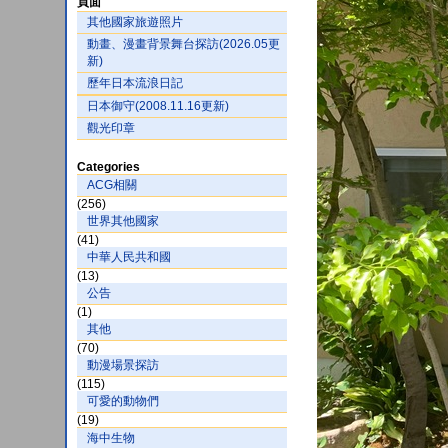
頁面
其他國家旅遊照片
動畫、漫畫背景舞台探訪(2026.05更
新)
歷年日本流浪日記
日本御守(2008.11.16更新)
觀光印章
Categories
ACG相關
(256)
世界其他國家
(41)
中華人民共和國
(13)
公告
(1)
其他
(70)
動漫場景探訪
(115)
可愛的動物們
(19)
海中生物