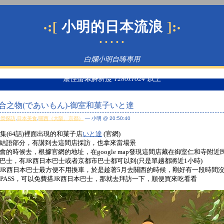
·:[
]:·
小明的日本流浪
• • • • •
白爛小明自嗨專用
最佳螢幕解析度 1280x1024 以上
合之物(であいもん)-御室和菓子いと達
場景探訪
,
日本美食
,
關西（大阪、京都）
— 小明 @ 20:50:40
集(64話)裡面出現的和菓子店
いと達
(官網)
結語部分，有講到去這間店採訪，也拿來當場景
的時候去，根據官網的地址，在google map發現這間店藏在御室仁和寺附近
巴士，有JR西日本巴士或者京都市巴士都可以到(只是單趟都將近1小時)
JR西日本巴士最方便不用換車，於是趁著5月去關西的時候，剛好有一段時間
本PASS，可以免費搭JR西日本巴士，那就去拜訪一下，順便買來吃看看