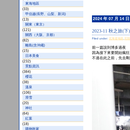
東海地區
(33)
甲信越(長野、山梨、新潟)
2024 年 07 月 14 日
(13)
關東（東京）
(121)
2023-11 秋之旅(下
關西（大阪、京都）
Filed under:
北海道地區
,
北
(82)
離島(含沖繩)
前一篇說到博多過夜
(15)
因為接下來要開始瘋狂
日本美食
不過在此之前，先去剛
(232)
景點資訊
(384)
櫻花
(38)
溫泉
(106)
滑雪
(20)
神社
(64)
紅葉
(18)
購物敗家