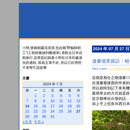
小明,號稱朝霧流浪漢,也自稱"野貓師程
2024 年 07 月 27 日
工"(工程師被操到翻過來) 喜歡去日本自
助旅行,這裡是紀錄著小明在日本到處遊
漫畫場景探訪：相
玩的過程, 因為文筆不好, 所以只好用照
片來幫忙說故事
Filed under:
ACG相關
,
動漫
這個是相合之物漫畫13
月曆
在漫畫最後面的作者的
2024 年 7 月
所以就特別記下來有機會
日
一
二
三
四
五
六
最簡單去的方式就是搭
1
2
3
4
5
6
從京都車站出發的話，
7
8
9
10
11
12
13
加上手上也有JR西日
14
15
16
17
18
19
20
21
22
23
24
25
26
27
28
29
30
31
« 6 月
9 月 »