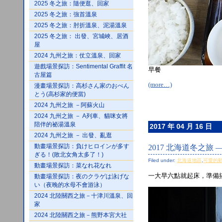
2025 冬之旅：隨便逛、回家
2025 冬之旅：強首溫泉
2025 冬之旅：肘折溫泉、泥湯溫泉
2025 冬之旅： 出發、宮城峽、居酒
屋
2024 九州之旅：仗立溫泉、回家
遊戲場景探訪：Sentimental Graffit 名
早餐
古屋篇
(more…)
漫畫場景探訪：高杉さん家のおべん
とう(高杉家的便當)
2024 九州之旅 －阿蘇火山
2024 九州之旅 － A列車、貓咪女將
陪伴的祕湯溫泉
2017 年 04 月 16 日
2024 九州之旅 － 出發、亂逛
動畫場景探訪：負けヒロインが多す
2017 北海道冬之旅
ぎる！(敗北女角太多了！)
Filed under:
北海道地區
,
可愛的
動畫場景探訪：菜なれ花なれ
一大早六點就起床，準備
動畫場景探訪：夜のクラゲは泳げな
い（夜晚的水母不會游泳）
2024 北陸關西之旅－十津川溫泉、回
家
2024 北陸關西之旅－熊野本宮大社