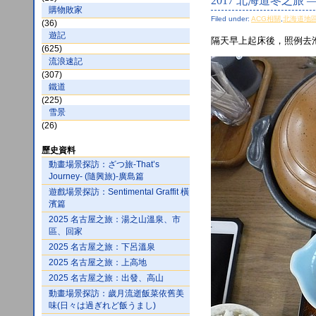
2017 北海道冬之旅 
購物敗家
Filed under:
ACG相關
,
北海道地
(36)
遊記
隔天早上起床後，照例去
(625)
流浪速記
(307)
鐵道
(225)
雪景
(26)
歷史資料
動畫場景探訪：ざつ旅-That’s
Journey- (隨興旅)-廣島篇
遊戲場景探訪：Sentimental Graffit 橫
濱篇
2025 名古屋之旅：湯之山溫泉、市
區、回家
2025 名古屋之旅：下呂溫泉
2025 名古屋之旅：上高地
2025 名古屋之旅：出發、高山
動畫場景探訪：歲月流逝飯菜依舊美
味(日々は過ぎれど飯うまし)