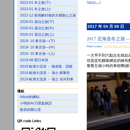
(more…)
2023-01 冬之旅(下)
2023-01 冬之旅(上)
2022-12 疫情解封後的京都散心之旅
2020-01 湯治之旅(下)
2017 年 04 月 09 日
2020-01 湯治之旅(中)
2020-01 湯治之旅(上)
2017 北海道冬之旅
2019- 10 東京游—(下)
Filed under:
北海道地區
,
旅遊資
2019- 10 東京游—(中)
2019- 10 東京游—(上)
一大早不到六點左右就起
2019-08 西日本游
但是從札幌衝網走的確有
整整五個小時的車程啊(眼
2019 歐洲大流浪 － 隨便逛，回家
2019 歐洲大流浪 － 瑞士 蘇黎世
2019 歐洲大流浪 － 瑞士 冰河列車
連結
Hilosi的網站
小明的ACG景點探訪
船長的辦公室
QR code Links