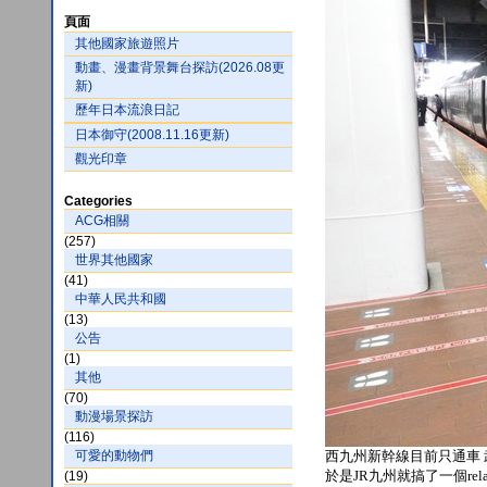
頁面
其他國家旅遊照片
動畫、漫畫背景舞台探訪(2026.08更
新)
歷年日本流浪日記
日本御守(2008.11.16更新)
觀光印章
Categories
ACG相關
(257)
世界其他國家
(41)
中華人民共和國
(13)
公告
(1)
其他
(70)
動漫場景探訪
(116)
可愛的動物們
西九州新幹線目前只通車
於是JR九州就搞了一個r
(19)