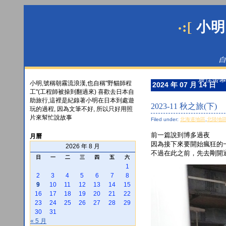
·:[
小明
白
最佳螢幕解
小明,號稱朝霧流浪漢,也自稱"野貓師程
2024 年 07 月 14 日
工"(工程師被操到翻過來) 喜歡去日本自
助旅行,這裡是紀錄著小明在日本到處遊
2023-11 秋之旅(下)
玩的過程, 因為文筆不好, 所以只好用照
片來幫忙說故事
Filed under:
北海道地區
,
北陸地
前一篇說到博多過夜
月曆
因為接下來要開始瘋狂的
2026 年 8 月
不過在此之前，先去剛開
日
一
二
三
四
五
六
1
2
3
4
5
6
7
8
9
10
11
12
13
14
15
16
17
18
19
20
21
22
23
24
25
26
27
28
29
30
31
« 5 月