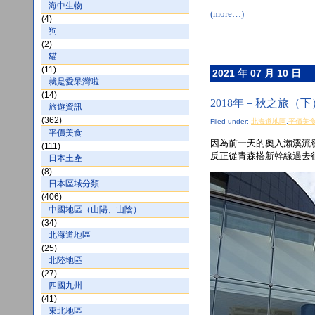
海中生物
(more…)
(4)
狗
(2)
貓
(11)
2021 年 07 月 10 日
就是愛呆灣啦
(14)
2018年－秋之旅（下
旅遊資訊
(362)
Filed under:
北海道地區
,
平價美
平價美食
因為前一天的奧入瀨溪流
(111)
反正從青森搭新幹線過去很快
日本土產
(8)
日本區域分類
(406)
中國地區（山陽、山陰）
(34)
北海道地區
(25)
北陸地區
(27)
四國九州
(41)
東北地區