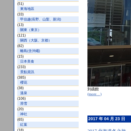
(51)
東海地區
(33)
甲信越(長野、山梨、新潟)
(13)
關東（東京）
(121)
關西（大阪、京都）
(82)
離島(含沖繩)
(15)
日本美食
(233)
景點資訊
(385)
櫻花
(38)
到函館
溫泉
(more…)
(106)
滑雪
(20)
神社
2017 年 04 月 23 日
(65)
紅葉
(18)