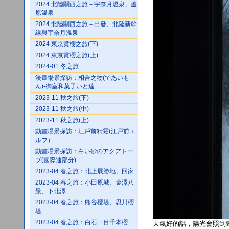
2024 北陸關西之旅－宇奈月溫泉、蘆
原溫泉
2024 北陸關西之旅－出發、北陸新幹
線與宇奈月溫泉
2024 東京賞櫻之旅(下)
2024 東京賞櫻之旅(上)
2024-01 冬之旅
漫畫場景探訪：相合之物(であいも
ん)-御室和菓子いと達
2023-11 秋之旅(下)
2023-11 秋之旅(中)
2023-11 秋之旅(上)
動畫場景探訪：江戶前精靈(江戸前エ
ルフ）
動畫場景探訪：白い砂のアクアトー
プ(國際通部分)
2023-04 春之旅：北上展勝地、回家
2023-04 春之旅：小田原城、金澤八
景、下北澤
2023-04 春之旅：熊谷櫻堤、思川櫻
堤
2023-04 春之旅：白石一目千本櫻
天氣好的話，陽光會照到