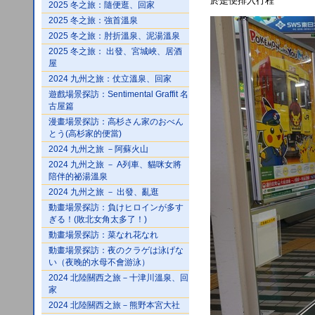
於是便排入行程
2025 冬之旅：隨便逛、回家
2025 冬之旅：強首溫泉
2025 冬之旅：肘折溫泉、泥湯溫泉
2025 冬之旅： 出發、宮城峽、居酒
屋
2024 九州之旅：仗立溫泉、回家
遊戲場景探訪：Sentimental Graffit 名
古屋篇
漫畫場景探訪：高杉さん家のおべん
とう(高杉家的便當)
2024 九州之旅 －阿蘇火山
2024 九州之旅 － A列車、貓咪女將
陪伴的祕湯溫泉
2024 九州之旅 － 出發、亂逛
動畫場景探訪：負けヒロインが多す
ぎる！(敗北女角太多了！)
動畫場景探訪：菜なれ花なれ
動畫場景探訪：夜のクラゲは泳げな
い（夜晚的水母不會游泳）
2024 北陸關西之旅－十津川溫泉、回
家
2024 北陸關西之旅－熊野本宮大社