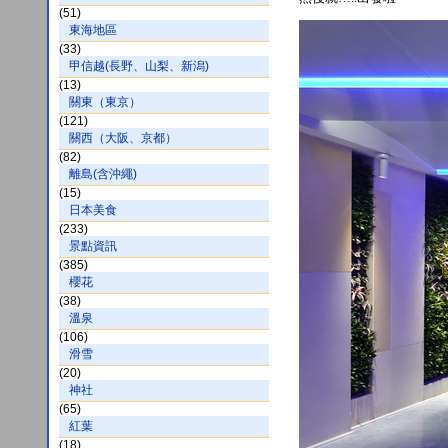
(51)
東海地區
(33)
甲信越(長野、山梨、新潟)
(13)
關東（東京）
(121)
關西（大阪、京都）
(82)
離島(含沖繩)
(15)
日本美食
(233)
景點資訊
(385)
櫻花
(38)
溫泉
(106)
滑雪
(20)
神社
(65)
紅葉
(18)