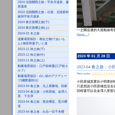
2024 北陸關西之旅－宇奈月溫泉、蘆
原溫泉
2024 北陸關西之旅－出發、北陸新幹
線與宇奈月溫泉
2024 東京賞櫻之旅(下)
2024 東京賞櫻之旅(上)
一之關這邊的大渡船線有
2024-01 冬之旅
(more…)
漫畫場景探訪：相合之物(であいも
ん)-御室和菓子いと達
2023-11 秋之旅(下)
2023-11 秋之旅(中)
2024 年 01 月 28 日
2023-11 秋之旅(上)
動畫場景探訪：江戶前精靈(江戸前エ
2023-04 春之旅
ルフ）
Filed under:
旅遊資訊
,
日本美食
,
動畫場景探訪：白い砂のアクアトー
プ(國際通部分)
小田原城其實在小明查的
2023-04 春之旅：北上展勝地、回家
只是想說小田原城也沒去過
回程還可以去金澤八景那
2023-04 春之旅：小田原城、金澤八
景、下北澤
2023-04 春之旅：熊谷櫻堤、思川櫻
堤
2023-04 春之旅：白石一目千本櫻