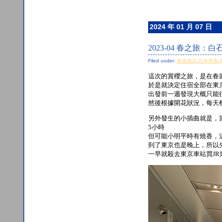
2024 年 01 月 07 日
2023-04 春之旅：
Filed under:
旅遊資訊
,
日本美食
,
這次的賞櫻之旅，是在春
於是就決定住宿全部在東
出發前一週發現大概只能往
然後根據開花狀況，每天
另外發生的小插曲就是，
5小時
但可能小明平時有燒香，
到了東京也是晚上，所以
一早就殺去東京車站買JR