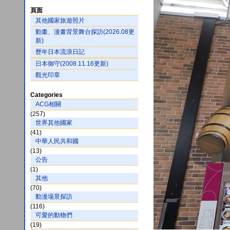
頁面
其他國家旅遊照片
動畫、漫畫背景舞台探訪(2026.08更
新)
歷年日本流浪日記
日本御守(2008.11.16更新)
觀光印章
Categories
ACG相關
(257)
世界其他國家
(41)
中華人民共和國
(13)
公告
(1)
其他
(70)
動漫場景探訪
(116)
可愛的動物們
(19)