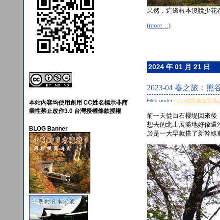
果然，這邊根本沒說少花
(more…)
2024 年 01 月 21 日
2023-04 春之旅
Filed under:
ACG相關
,
旅遊資訊
,
本站內容均使用創用 CC姓名標示非商
業性禁止改作3.0 台灣授權條款授權
前一天從白石櫻堤回來後
想去的北上展勝地好像還
BLOG Banner
於是一大早就搭了新幹線