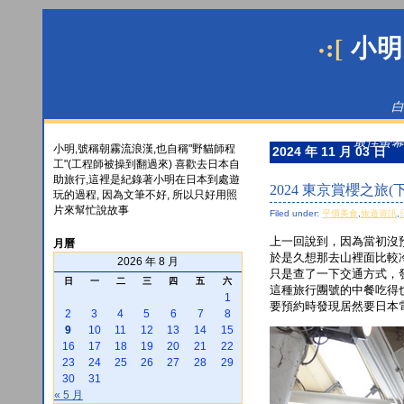
·:[
小明
白
最佳螢幕解
小明,號稱朝霧流浪漢,也自稱"野貓師程
2024 年 11 月 03 日
工"(工程師被操到翻過來) 喜歡去日本自
助旅行,這裡是紀錄著小明在日本到處遊
2024 東京賞櫻之旅(下
玩的過程, 因為文筆不好, 所以只好用照
片來幫忙說故事
Filed under:
平價美食
,
旅遊資訊
,
上一回說到，因為當初沒
月曆
於是久想那去山裡面比較
2026 年 8 月
只是查了一下交通方式，
日
一
二
三
四
五
六
這種旅行團號的中餐吃得也
1
要預約時發現居然要日本電
2
3
4
5
6
7
8
9
10
11
12
13
14
15
16
17
18
19
20
21
22
23
24
25
26
27
28
29
30
31
« 5 月