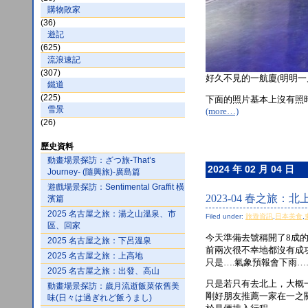
購物敗家
(36)
遊記
(625)
流浪速記
(307)
好久不見的一航廈(明明一
鐵道
(225)
下面的照片基本上沒有照
雪景
(more…)
(26)
歷史資料
動畫場景探訪：ざつ旅-That’s
2024 年 02 月 04 日
Journey- (隨興旅)-廣島篇
遊戲場景探訪：Sentimental Graffit 橫
2023-04 春之旅
濱篇
2025 名古屋之旅：湯之山溫泉、市
Filed under:
旅遊資訊
,
日本美食
,
區、回家
今天準備去號稱開了8成
2025 名古屋之旅：下呂溫泉
前兩次很不幸地都沒有成功
2025 名古屋之旅：上高地
只是….氣象預報會下雨……
2025 名古屋之旅：出發、高山
只是若只有去北上，大概
動畫場景探訪：歲月流逝飯菜依舊美
剛好朋友推薦一家在一之
味(日々は過ぎれど飯うまし)