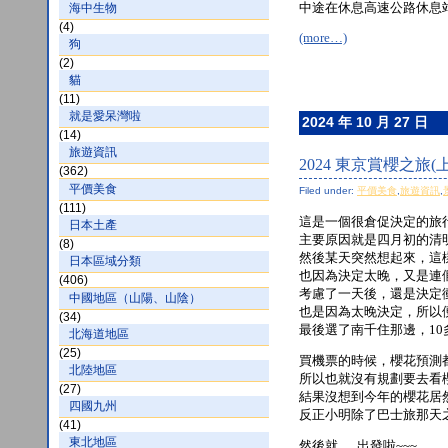
中途在休息高速公路休息
海中生物
(4)
(more…)
狗
(2)
貓
(11)
就是愛呆灣啦
2024 年 10 月 27 日
(14)
旅遊資訊
2024 東京賞櫻之旅(上
(362)
平價美食
Filed under:
平價美食
,
旅遊資訊
,
(111)
這是一個很倉促決定的旅
日本土產
主要原因就是四月初的清
(8)
然後某天突然想起來，這
日本區域分類
也因為決定太晚，又是連
(406)
考慮了一天後，還是決定
中國地區（山陽、山陰）
也是因為太晚決定，所以
(34)
最後選了南千住那邊，10
北海道地區
(25)
買機票的時候，櫻花預測
北陸地區
所以也就沒有規劃要去看
(27)
結果沒想到今年的櫻花居
四國九州
反正小明除了巴士旅那天
(41)
東北地區
然後就…..出發啦~~~