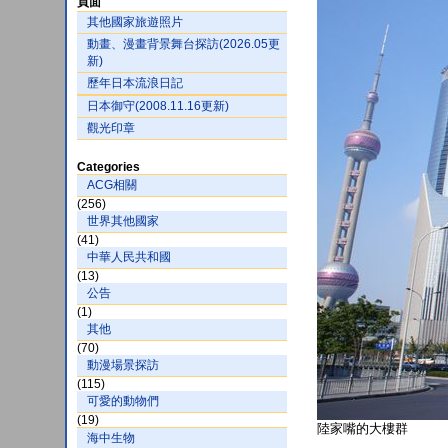
頁面
其他國家旅遊照片
動畫、漫畫背景舞台探訪(2026.05更
新)
歷年日本流浪日記
日本御守(2008.11.16更新)
觀光印章
Categories
ACG相關
(256)
世界其他國家
(41)
中華人民共和國
(13)
公告
(1)
其他
(70)
動漫場景探訪
(115)
可愛的動物們
(19)
陸家嘴的大樓群
海中生物