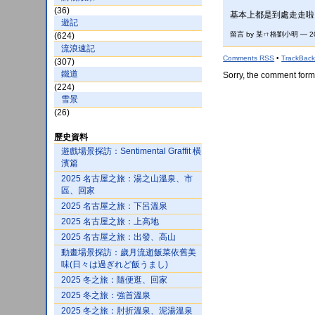
(36)
基本上都是到處走走啦
遊記
留言 by 某ㄇ格劉小明 — 20
(624)
流浪速記
Comments
RSS
•
TrackBac
(307)
鐵道
Sorry, the comment form 
(224)
雪景
(26)
歷史資料
遊戲場景探訪：Sentimental Graffit 橫
濱篇
2025 名古屋之旅：湯之山溫泉、市
區、回家
2025 名古屋之旅：下呂溫泉
2025 名古屋之旅：上高地
2025 名古屋之旅：出發、高山
動畫場景探訪：歲月流逝飯菜依舊美
味(日々は過ぎれど飯うまし)
2025 冬之旅：隨便逛、回家
2025 冬之旅：強首溫泉
2025 冬之旅：肘折溫泉、泥湯溫泉