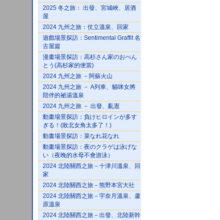
2025 冬之旅： 出發、宮城峽、居酒
屋
2024 九州之旅：仗立溫泉、回家
遊戲場景探訪：Sentimental Graffit 名
古屋篇
漫畫場景探訪：高杉さん家のおべん
とう(高杉家的便當)
2024 九州之旅 －阿蘇火山
2024 九州之旅 － A列車、貓咪女將
陪伴的祕湯溫泉
2024 九州之旅 － 出發、亂逛
動畫場景探訪：負けヒロインが多す
ぎる！(敗北女角太多了！)
動畫場景探訪：菜なれ花なれ
動畫場景探訪：夜のクラゲは泳げな
い（夜晚的水母不會游泳）
2024 北陸關西之旅－十津川溫泉、回
家
2024 北陸關西之旅－熊野本宮大社
2024 北陸關西之旅－宇奈月溫泉、蘆
原溫泉
2024 北陸關西之旅－出發、北陸新幹