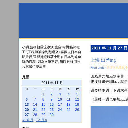
小明,號稱朝霧流浪漢,也自稱"野貓師程
2011 年 11 月 27 日
工"(工程師被操到翻過來) 喜歡去日本自
助旅行,這裡是紀錄著小明在日本到處遊
上海 出差ing
玩的過程, 因為文筆不好, 所以只好用照
片來幫忙說故事
Filed under:
世界其他國家
,
因為週六加班到凌晨，
月曆
也沒計畫去哪玩，就走
2011 年 11 月
日
一
二
三
四
五
六
還要待兩週，下週末是
1
2
3
4
5
（最後一週也要加班.
6
7
8
9
10
11
12
13
14
15
16
17
18
19
20
21
22
23
24
25
26
27
28
29
30
« 10 月
12 月 »