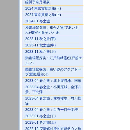
線與宇奈月溫泉
2024 東京賞櫻之旅(下)
2024 東京賞櫻之旅(上)
2024-01 冬之旅
漫畫場景探訪：相合之物(であいも
ん)-御室和菓子いと達
2023-11 秋之旅(下)
2023-11 秋之旅(中)
2023-11 秋之旅(上)
動畫場景探訪：江戶前精靈(江戸前エ
ルフ）
動畫場景探訪：白い砂のアクアトー
プ(國際通部分)
2023-04 春之旅：北上展勝地、回家
2023-04 春之旅：小田原城、金澤八
景、下北澤
2023-04 春之旅：熊谷櫻堤、思川櫻
堤
2023-04 春之旅：白石一目千本櫻
2023-01 冬之旅(下)
2023-01 冬之旅(上)
2022-12 疫情解封後的京都散心之旅