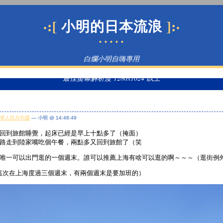
·:[
]:·
小明的日本流浪
• • • • •
白爛小明自嗨專用
最佳螢幕解析度 1280x1024 以上
中華人民共和國
— 小明 @ 14:48:49
回到旅館睡覺，起床已經是早上十點多了（掩面）
路走到陸家嘴吃個午餐，兩點多又回到旅館了（笑
唯一可以出門逛的一個週末。誰可以推薦上海有啥可以逛的啊～～～（逛街例
.這次在上海度過三個週末，有兩個週末是要加班的）