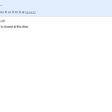
～
11 年 12 月 01 日 @
14:14:17
k
URI
is closed at this time.