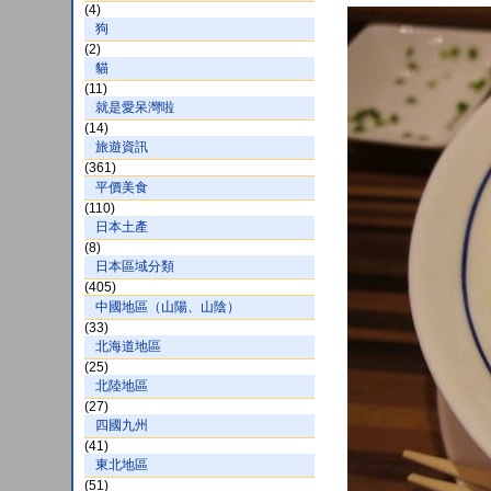
(4)
狗
(2)
貓
(11)
就是愛呆灣啦
(14)
旅遊資訊
(361)
平價美食
(110)
日本土產
(8)
日本區域分類
(405)
中國地區（山陽、山陰）
(33)
北海道地區
(25)
北陸地區
(27)
四國九州
(41)
東北地區
(51)