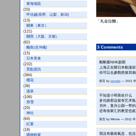
東海地區
(33)
甲信越(長野、山梨、新潟)
(13)
「丸金拉麵」
關東（東京）
(121)
關西（大阪、京都）
(82)
3 Comments
離島(含沖繩)
(15)
日本美食
剛剛看NHK新聞
(232)
上海正在辦日本動漫節
景點資訊
你可以去參觀然後寫個
(384)
櫻花
留言 by
zepplin
— 2011 年
(38)
溫泉
不知道小明喜欢什么
(106)
多伦路那边挺有艺术氛
滑雪
另外，复兴公园一带的
(20)
还有徐家汇的教堂也挺
神社
(64)
留言 by Winnie — 2011 
紅葉
(18)
我沒有藝術氣息，也沒
購物敗家