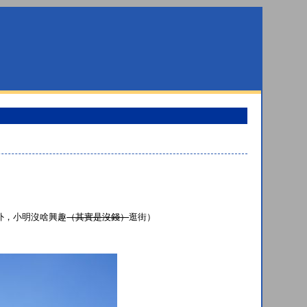
外，小明沒啥興趣
（其實是沒錢）
逛街）