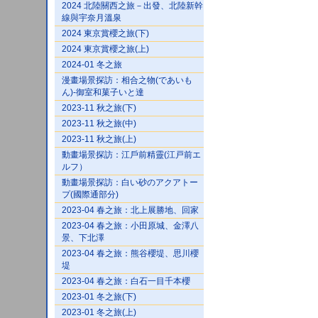
2024 北陸關西之旅－出發、北陸新幹
線與宇奈月溫泉
2024 東京賞櫻之旅(下)
2024 東京賞櫻之旅(上)
2024-01 冬之旅
漫畫場景探訪：相合之物(であいも
ん)-御室和菓子いと達
2023-11 秋之旅(下)
2023-11 秋之旅(中)
2023-11 秋之旅(上)
動畫場景探訪：江戶前精靈(江戸前エ
ルフ）
動畫場景探訪：白い砂のアクアトー
プ(國際通部分)
2023-04 春之旅：北上展勝地、回家
2023-04 春之旅：小田原城、金澤八
景、下北澤
2023-04 春之旅：熊谷櫻堤、思川櫻
堤
2023-04 春之旅：白石一目千本櫻
2023-01 冬之旅(下)
2023-01 冬之旅(上)