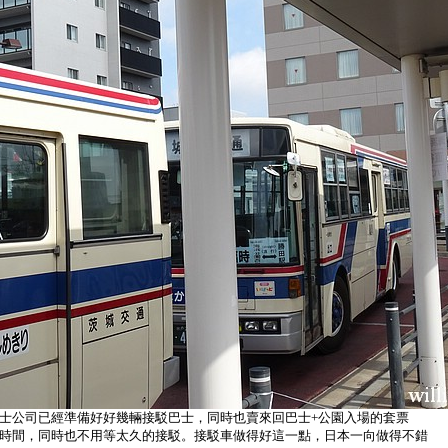
士公司已經準備好好幾輛接駁巴士，同時也賣來回巴士+公園入場的套票
時間，同時也不用等太久的接駁。接駁車做得好這一點，日本一向做得不錯