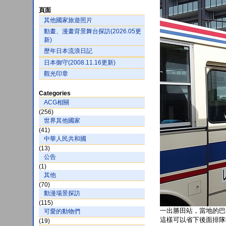
頁面
其他國家旅遊照片
動畫、漫畫背景舞台探訪(2026.05更
新)
歷年日本流浪日記
日本御守(2008.11.16更新)
觀光印章
Categories
ACG相關
(256)
世界其他國家
(41)
中華人民共和國
(13)
公告
(1)
其他
(70)
動漫場景探訪
(115)
一出勝田站，當地的巴
可愛的動物們
這樣可以省下後面排隊
(19)