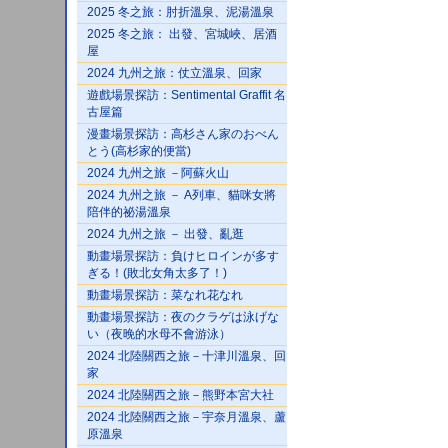
2025 冬之旅：肘折溫泉、泥湯溫泉
2025 冬之旅： 出發、宮城峽、居酒
屋
2024 九州之旅：仗立溫泉、回家
遊戲場景探訪：Sentimental Graffit 名
古屋篇
漫畫場景探訪：高杉さん家のおべん
とう(高杉家的便當)
2024 九州之旅 －阿蘇火山
2024 九州之旅 － A列車、貓咪女將
陪伴的祕湯溫泉
2024 九州之旅 － 出發、亂逛
動畫場景探訪：負けヒロインが多す
ぎる！(敗北女角太多了！)
動畫場景探訪：菜なれ花なれ
動畫場景探訪：夜のクラゲは泳げな
い（夜晚的水母不會游泳）
2024 北陸關西之旅－十津川溫泉、回
家
2024 北陸關西之旅－熊野本宮大社
2024 北陸關西之旅－宇奈月溫泉、蘆
原溫泉