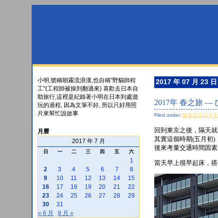
小明,號稱朝霧流浪漢,也自稱"野貓師程
2017 年 07 月 23 日
工"(工程師被操到翻過來) 喜歡去日本自
助旅行,這裡是紀錄著小明在日本到處遊
2017年 春之旅 
玩的過程, 因為文筆不好, 所以只好用照
片來幫忙說故事
Filed under:
旅遊資訊
,
日本
回到東京之後，隔天就
月曆
其實這個時期(五月初
2017 年 7 月
後來考量交通時間因素
日
一
二
三
四
五
六
1
當天早上很早起床，搭
2
3
4
5
6
7
8
9
10
11
12
13
14
15
16
17
18
19
20
21
22
23
24
25
26
27
28
29
30
31
« 6 月
8 月 »