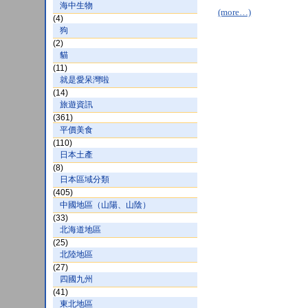
海中生物
(more…)
(4)
狗
(2)
貓
(11)
就是愛呆灣啦
(14)
旅遊資訊
(361)
平價美食
(110)
日本土產
(8)
日本區域分類
(405)
中國地區（山陽、山陰）
(33)
北海道地區
(25)
北陸地區
(27)
四國九州
(41)
東北地區