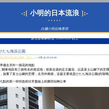
·:[
]:·
小明的日本流浪
• • • • •
白爛小明自嗨專用
最佳螢幕解析度 1280x1024 以上
— ひたち海浜公園
美食
,
景點資訊
,
遊記
,
關東（東京）
— 小明 @ 20:24:46
準備去另外一個花的地點
)，關東地區有三個有名的賞花地：前面去過的足立藤花、以及富士山腳下的芝
，放棄了富士山腳的芝櫻，去另外兩個，這篇主要就是ひたち海浜公園(的瑠璃
七點的第一班特急前往常盤線上的勝田站轉公車