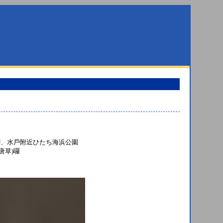
櫻、水戶附近ひたち海浜公園
唐草)囉