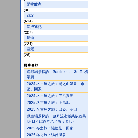
購物敗家
(36)
遊記
(624)
流浪速記
(307)
鐵道
(224)
雪景
(26)
歷史資料
遊戲場景探訪：Sentimental Graffit 橫
濱篇
2025 名古屋之旅：湯之山溫泉、市
區、回家
2025 名古屋之旅：下呂溫泉
2025 名古屋之旅：上高地
2025 名古屋之旅：出發、高山
動畫場景探訪：歲月流逝飯菜依舊美
味(日々は過ぎれど飯うまし)
2025 冬之旅：隨便逛、回家
2025 冬之旅：強首溫泉