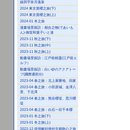
線與宇奈月溫泉
2024 東京賞櫻之旅(下)
2024 東京賞櫻之旅(上)
2024-01 冬之旅
漫畫場景探訪：相合之物(であいも
ん)-御室和菓子いと達
2023-11 秋之旅(下)
2023-11 秋之旅(中)
2023-11 秋之旅(上)
動畫場景探訪：江戶前精靈(江戸前エ
ルフ）
動畫場景探訪：白い砂のアクアトー
プ(國際通部分)
2023-04 春之旅：北上展勝地、回家
2023-04 春之旅：小田原城、金澤八
景、下北澤
2023-04 春之旅：熊谷櫻堤、思川櫻
堤
2023-04 春之旅：白石一目千本櫻
2023-01 冬之旅(下)
2023-01 冬之旅(上)
2022-12 疫情解封後的京都散心之旅