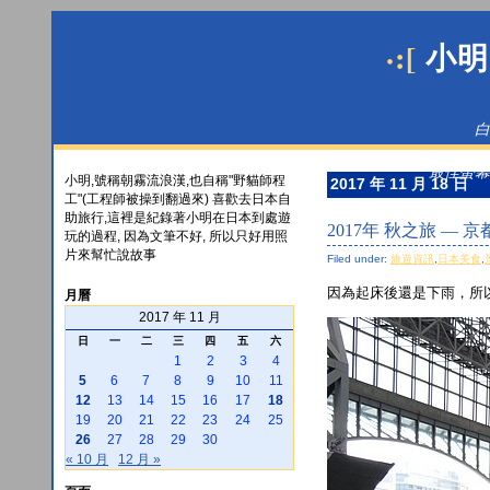
·:[
小明
白
最佳螢幕解
小明,號稱朝霧流浪漢,也自稱"野貓師程
2017 年 11 月 18 日
工"(工程師被操到翻過來) 喜歡去日本自
助旅行,這裡是紀錄著小明在日本到處遊
2017年 秋之旅 — 
玩的過程, 因為文筆不好, 所以只好用照
片來幫忙說故事
Filed under:
旅遊資訊
,
日本美食
,
因為起床後還是下雨，所
月曆
2017 年 11 月
日
一
二
三
四
五
六
1
2
3
4
5
6
7
8
9
10
11
12
13
14
15
16
17
18
19
20
21
22
23
24
25
26
27
28
29
30
« 10 月
12 月 »