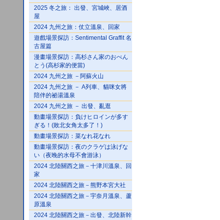
2025 冬之旅： 出發、宮城峽、居酒
屋
2024 九州之旅：仗立溫泉、回家
遊戲場景探訪：Sentimental Graffit 名
古屋篇
漫畫場景探訪：高杉さん家のおべん
とう(高杉家的便當)
2024 九州之旅 －阿蘇火山
2024 九州之旅 － A列車、貓咪女將
陪伴的祕湯溫泉
2024 九州之旅 － 出發、亂逛
動畫場景探訪：負けヒロインが多す
ぎる！(敗北女角太多了！)
動畫場景探訪：菜なれ花なれ
動畫場景探訪：夜のクラゲは泳げな
い（夜晚的水母不會游泳）
2024 北陸關西之旅－十津川溫泉、回
家
2024 北陸關西之旅－熊野本宮大社
2024 北陸關西之旅－宇奈月溫泉、蘆
原溫泉
2024 北陸關西之旅－出發、北陸新幹