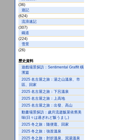
(36)
遊記
(624)
流浪速記
(307)
鐵道
(224)
雪景
(26)
歷史資料
遊戲場景探訪：Sentimental Graffit 橫
濱篇
2025 名古屋之旅：湯之山溫泉、市
區、回家
2025 名古屋之旅：下呂溫泉
2025 名古屋之旅：上高地
2025 名古屋之旅：出發、高山
動畫場景探訪：歲月流逝飯菜依舊美
味(日々は過ぎれど飯うまし)
2025 冬之旅：隨便逛、回家
2025 冬之旅：強首溫泉
2025 冬之旅：肘折溫泉、泥湯溫泉