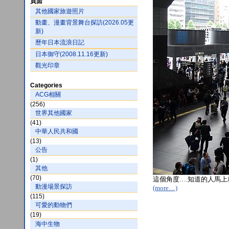
頁面
其他國家旅遊照片
動畫、漫畫背景舞台探訪(2026.05更
新)
歷年日本流浪日記
日本御守(2008.11.16更新)
觀光印章
Categories
ACG相關
(256)
世界其他國家
(41)
中華人民共和國
(13)
公告
(1)
其他
(70)
這個角度….知道的人馬上就
動漫場景探訪
(more…)
(115)
可愛的動物們
(19)
海中生物