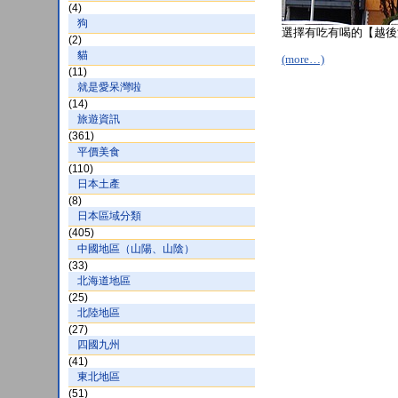
(4)
狗
選擇有吃有喝的【越後
(2)
貓
(more…)
(11)
就是愛呆灣啦
(14)
旅遊資訊
(361)
平價美食
(110)
日本土產
(8)
日本區域分類
(405)
中國地區（山陽、山陰）
(33)
北海道地區
(25)
北陸地區
(27)
四國九州
(41)
東北地區
(51)