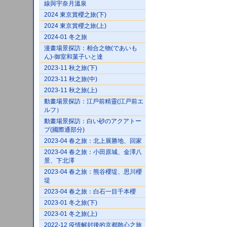
線與宇奈月溫泉
2024 東京賞櫻之旅(下)
2024 東京賞櫻之旅(上)
2024-01 冬之旅
漫畫場景探訪：相合之物(であいも
ん)-御室和菓子いと達
2023-11 秋之旅(下)
2023-11 秋之旅(中)
2023-11 秋之旅(上)
動畫場景探訪：江戶前精靈(江戸前エ
ルフ）
動畫場景探訪：白い砂のアクアトー
プ(國際通部分)
2023-04 春之旅：北上展勝地、回家
2023-04 春之旅：小田原城、金澤八
景、下北澤
2023-04 春之旅：熊谷櫻堤、思川櫻
堤
2023-04 春之旅：白石一目千本櫻
2023-01 冬之旅(下)
2023-01 冬之旅(上)
2022-12 疫情解封後的京都散心之旅