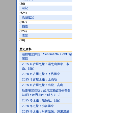
(36)
遊記
(624)
流浪速記
(307)
鐵道
(224)
雪景
(26)
歷史資料
遊戲場景探訪：Sentimental Graffit 橫
濱篇
2025 名古屋之旅：湯之山溫泉、市
區、回家
2025 名古屋之旅：下呂溫泉
2025 名古屋之旅：上高地
2025 名古屋之旅：出發、高山
動畫場景探訪：歲月流逝飯菜依舊美
味(日々は過ぎれど飯うまし)
2025 冬之旅：隨便逛、回家
2025 冬之旅：強首溫泉
2025 冬之旅：肘折溫泉、泥湯溫泉