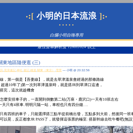
·:[
]:·
小明的日本流浪
• • • • •
白爛小明自嗨專用
最佳螢幕解析度 1280x1024 以上
 關東地區隨便逛 (三)
資訊
,
流浪速記
,
神社
,
遊記
,
鐵道
,
關東（東京）
,
雪景
— 小明 @ 20:32:56
線，第一個是【吾妻線】，就是去草津溫泉會經過的那條路線
，超過10年了)第一次到草津溫泉時，就是搭JR到草津口這邊，
搭完，這次就趁機會
道怎麼安排車子的，一直開到倒數第二站(万座・鹿沢口)一天有10班左右
一天只有4班車..明明只隔一站，車程也只有四分鐘….
只有四班的車子，只能選擇搭三點半從前橋出發，五點多到大前，然後同一班
以晃，反正都拿JR PASS了，就發揮這張票的極至: 搭新幹線去吃午餐吧(無誤