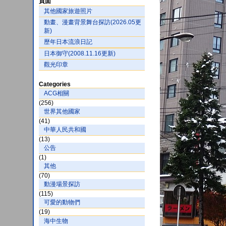
頁面
其他國家旅遊照片
動畫、漫畫背景舞台探訪(2026.05更
新)
歷年日本流浪日記
日本御守(2008.11.16更新)
觀光印章
Categories
ACG相關
(256)
世界其他國家
(41)
中華人民共和國
(13)
公告
(1)
其他
(70)
動漫場景探訪
(115)
可愛的動物們
(19)
海中生物