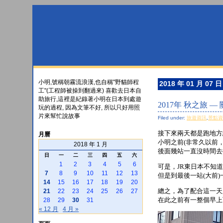
小明,號稱朝霧流浪漢,也自稱"野貓師程
2018 年 01 月 07 日
工"(工程師被操到翻過來) 喜歡去日本自
助旅行,這裡是紀錄著小明在日本到處遊
2017年 秋之旅 —
玩的過程, 因為文筆不好, 所以只好用照
片來幫忙說故事
Filed under:
旅遊資訊
,
景點
接下來兩天都是跑地方
月曆
小明之前(非常久以前
2018 年 1 月
後面幾站一直沒時間去
日
一
二
三
四
五
六
1
2
3
4
5
6
可是，JR東日本不知
7
8
9
10
11
12
13
但是到最後一站(大前)
14
15
16
17
18
19
20
總之，為了配合這一天
21
22
23
24
25
26
27
在此之前有一整個早上可
28
29
30
31
« 12 月
4 月 »