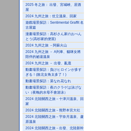
2025 冬之旅： 出發、宮城峽、居酒
屋
2024 九州之旅：仗立溫泉、回家
遊戲場景探訪：Sentimental Graffit 名
古屋篇
漫畫場景探訪：高杉さん家のおべん
とう(高杉家的便當)
2024 九州之旅 －阿蘇火山
2024 九州之旅 － A列車、貓咪女將
陪伴的祕湯溫泉
2024 九州之旅 － 出發、亂逛
動畫場景探訪：負けヒロインが多す
ぎる！(敗北女角太多了！)
動畫場景探訪：菜なれ花なれ
動畫場景探訪：夜のクラゲは泳げな
い（夜晚的水母不會游泳）
2024 北陸關西之旅－十津川溫泉、回
家
2024 北陸關西之旅－熊野本宮大社
2024 北陸關西之旅－宇奈月溫泉、蘆
原溫泉
2024 北陸關西之旅－出發、北陸新幹