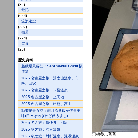
(36)
遊記
(624)
流浪速記
(307)
鐵道
(224)
雪景
(26)
歷史資料
遊戲場景探訪：Sentimental Graffit 橫
濱篇
2025 名古屋之旅：湯之山溫泉、市
區、回家
2025 名古屋之旅：下呂溫泉
2025 名古屋之旅：上高地
2025 名古屋之旅：出發、高山
動畫場景探訪：歲月流逝飯菜依舊美
味(日々は過ぎれど飯うまし)
2025 冬之旅：隨便逛、回家
2025 冬之旅：強首溫泉
飛機餐…普普
2025 冬之旅：肘折溫泉、泥湯溫泉