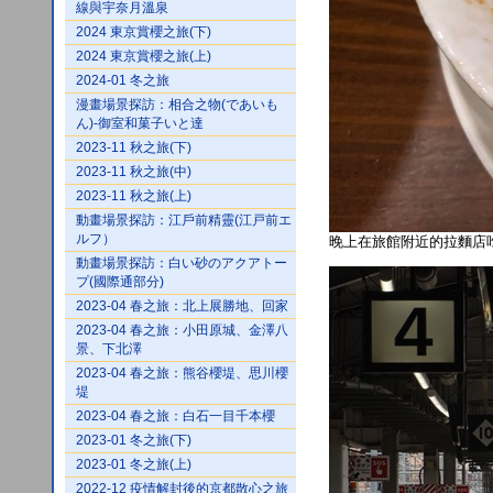
線與宇奈月溫泉
2024 東京賞櫻之旅(下)
2024 東京賞櫻之旅(上)
2024-01 冬之旅
漫畫場景探訪：相合之物(であいも
ん)-御室和菓子いと達
2023-11 秋之旅(下)
2023-11 秋之旅(中)
2023-11 秋之旅(上)
動畫場景探訪：江戶前精靈(江戸前エ
ルフ）
晚上在旅館附近的拉麵店
動畫場景探訪：白い砂のアクアトー
プ(國際通部分)
2023-04 春之旅：北上展勝地、回家
2023-04 春之旅：小田原城、金澤八
景、下北澤
2023-04 春之旅：熊谷櫻堤、思川櫻
堤
2023-04 春之旅：白石一目千本櫻
2023-01 冬之旅(下)
2023-01 冬之旅(上)
2022-12 疫情解封後的京都散心之旅