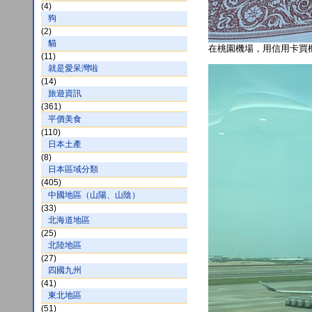
(4)
狗
(2)
貓
在桃園機場，用信用卡買
(11)
就是愛呆灣啦
(14)
旅遊資訊
(361)
平價美食
(110)
日本土產
(8)
日本區域分類
(405)
中國地區（山陽、山陰）
(33)
北海道地區
(25)
北陸地區
(27)
四國九州
(41)
東北地區
(51)