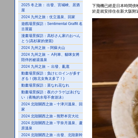
2025 冬之旅： 出發、宮城峽、居酒
下飛機已經是日本時間傍
屋
於是就安排住在新大阪附
2024 九州之旅：仗立溫泉、回家
遊戲場景探訪：Sentimental Graffit 名
古屋篇
漫畫場景探訪：高杉さん家のおべん
とう(高杉家的便當)
2024 九州之旅 －阿蘇火山
2024 九州之旅 － A列車、貓咪女將
陪伴的祕湯溫泉
2024 九州之旅 － 出發、亂逛
動畫場景探訪：負けヒロインが多す
ぎる！(敗北女角太多了！)
動畫場景探訪：菜なれ花なれ
動畫場景探訪：夜のクラゲは泳げな
い（夜晚的水母不會游泳）
2024 北陸關西之旅－十津川溫泉、回
家
2024 北陸關西之旅－熊野本宮大社
2024 北陸關西之旅－宇奈月溫泉、蘆
原溫泉
2024 北陸關西之旅－出發、北陸新幹