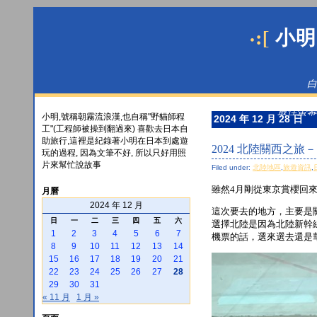
·:[
小明
白
最佳螢幕解
小明,號稱朝霧流浪漢,也自稱"野貓師程
2024 年 12 月 28 日
工"(工程師被操到翻過來) 喜歡去日本自
助旅行,這裡是紀錄著小明在日本到處遊
2024 北陸關西之
玩的過程, 因為文筆不好, 所以只好用照
片來幫忙說故事
Filed under:
北陸地區
,
旅遊資訊
,
雖然4月剛從東京賞櫻回來
月曆
2024 年 12 月
這次要去的地方，主要是
日
一
二
三
四
五
六
選擇北陸是因為北陸新幹
1
2
3
4
5
6
7
機票的話，選來選去還是華
8
9
10
11
12
13
14
15
16
17
18
19
20
21
22
23
24
25
26
27
28
29
30
31
« 11 月
1 月 »