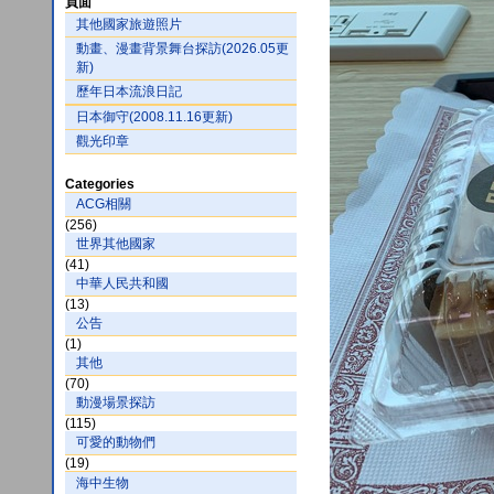
頁面
其他國家旅遊照片
動畫、漫畫背景舞台探訪(2026.05更
新)
歷年日本流浪日記
日本御守(2008.11.16更新)
觀光印章
Categories
ACG相關
(256)
世界其他國家
(41)
中華人民共和國
(13)
公告
(1)
其他
(70)
動漫場景探訪
(115)
可愛的動物們
(19)
海中生物