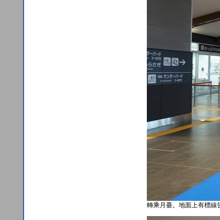
轉乘月臺。地面上有標線