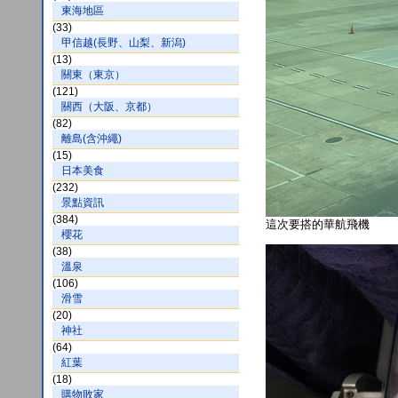
東海地區
(33)
甲信越(長野、山梨、新潟)
(13)
關東（東京）
(121)
關西（大阪、京都）
(82)
離島(含沖繩)
(15)
日本美食
(232)
景點資訊
(384)
這次要搭的華航飛機
櫻花
(38)
溫泉
(106)
滑雪
(20)
神社
(64)
紅葉
(18)
購物敗家