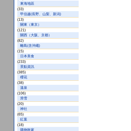
東海地區
(33)
甲信越(長野、山梨、新潟)
(13)
關東（東京）
(121)
關西（大阪、京都）
(82)
離島(含沖繩)
(15)
日本美食
(233)
景點資訊
(385)
櫻花
(38)
溫泉
(106)
滑雪
(20)
神社
(65)
紅葉
(18)
購物敗家