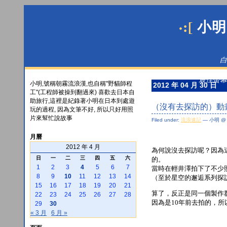
·:[
小明
白
最佳螢幕解
小明,號稱朝霧流浪漢,也自稱"野貓師程
2012 年 04 月 30 日
工"(工程師被操到翻過來) 喜歡去日本自
助旅行,這裡是紀錄著小明在日本到處遊
（沒有去探訪的）動
玩的過程, 因為文筆不好, 所以只好用照
片來幫忙說故事
Filed under:
流浪速記
— 小明 @ 1
月曆
2012 年 4 月
為何說沒去探訪呢？因為這
日
一
二
三
四
五
六
的。
1
2
3
4
5
6
7
當時在輕井澤拍下了不少
8
9
10
11
12
13
14
（至於星空的邂逅系列探
15
16
17
18
19
20
21
算了，反正是同一個製作
22
23
24
25
26
27
28
因為是10年前去拍的，所
29
30
« 3 月
6 月 »