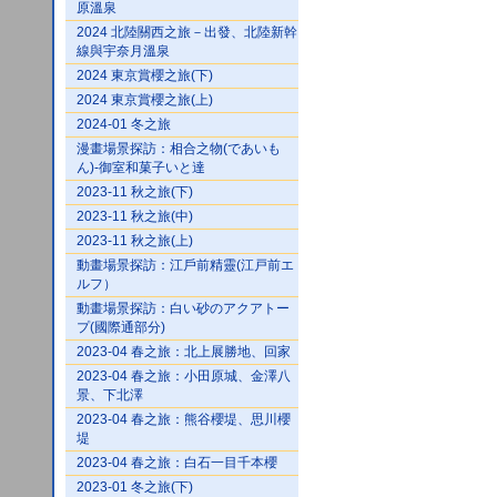
原溫泉
2024 北陸關西之旅－出發、北陸新幹
線與宇奈月溫泉
2024 東京賞櫻之旅(下)
2024 東京賞櫻之旅(上)
2024-01 冬之旅
漫畫場景探訪：相合之物(であいも
ん)-御室和菓子いと達
2023-11 秋之旅(下)
2023-11 秋之旅(中)
2023-11 秋之旅(上)
動畫場景探訪：江戶前精靈(江戸前エ
ルフ）
動畫場景探訪：白い砂のアクアトー
プ(國際通部分)
2023-04 春之旅：北上展勝地、回家
2023-04 春之旅：小田原城、金澤八
景、下北澤
2023-04 春之旅：熊谷櫻堤、思川櫻
堤
2023-04 春之旅：白石一目千本櫻
2023-01 冬之旅(下)