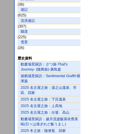
(36)
遊記
(625)
流浪速記
(307)
鐵道
(225)
雪景
(26)
歷史資料
動畫場景探訪：ざつ旅-That’s
Journey- (隨興旅)-廣島篇
遊戲場景探訪：Sentimental Graffit 橫
濱篇
2025 名古屋之旅：湯之山溫泉、市
區、回家
2025 名古屋之旅：下呂溫泉
2025 名古屋之旅：上高地
2025 名古屋之旅：出發、高山
動畫場景探訪：歲月流逝飯菜依舊美
味(日々は過ぎれど飯うまし)
2025 冬之旅：隨便逛、回家