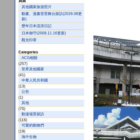
頁面
其他國家旅遊照片
動畫、漫畫背景舞台探訪(2026.08更
新)
歷年日本流浪日記
日本御守(2008.11.16更新)
觀光印章
Categories
ACG相關
(257)
世界其他國家
(41)
中華人民共和國
(13)
公告
(1)
其他
(70)
動漫場景探訪
(116)
可愛的動物們
(19)
海中生物