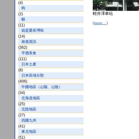
(4)
狗
輕井澤車站
(2)
貓
(more…)
(11)
就是愛呆灣啦
(14)
旅遊資訊
(362)
平價美食
(111)
日本土產
(8)
日本區域分類
(406)
中國地區（山陽、山陰）
(34)
北海道地區
(25)
北陸地區
(27)
四國九州
(41)
東北地區
(51)