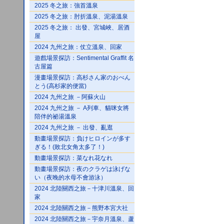
2025 冬之旅：強首溫泉
2025 冬之旅：肘折溫泉、泥湯溫泉
2025 冬之旅： 出發、宮城峽、居酒
屋
2024 九州之旅：仗立溫泉、回家
遊戲場景探訪：Sentimental Graffit 名
古屋篇
漫畫場景探訪：高杉さん家のおべん
とう(高杉家的便當)
2024 九州之旅 －阿蘇火山
2024 九州之旅 － A列車、貓咪女將
陪伴的祕湯溫泉
2024 九州之旅 － 出發、亂逛
動畫場景探訪：負けヒロインが多す
ぎる！(敗北女角太多了！)
動畫場景探訪：菜なれ花なれ
動畫場景探訪：夜のクラゲは泳げな
い（夜晚的水母不會游泳）
2024 北陸關西之旅－十津川溫泉、回
家
2024 北陸關西之旅－熊野本宮大社
2024 北陸關西之旅－宇奈月溫泉、蘆