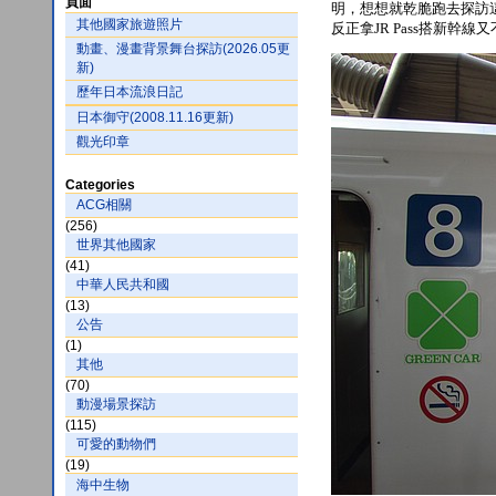
頁面
明，想想就乾脆跑去探訪
其他國家旅遊照片
反正拿JR Pass搭新幹線
動畫、漫畫背景舞台探訪(2026.05更
新)
歷年日本流浪日記
日本御守(2008.11.16更新)
觀光印章
Categories
ACG相關
(256)
世界其他國家
(41)
中華人民共和國
(13)
公告
(1)
其他
(70)
動漫場景探訪
(115)
可愛的動物們
(19)
海中生物