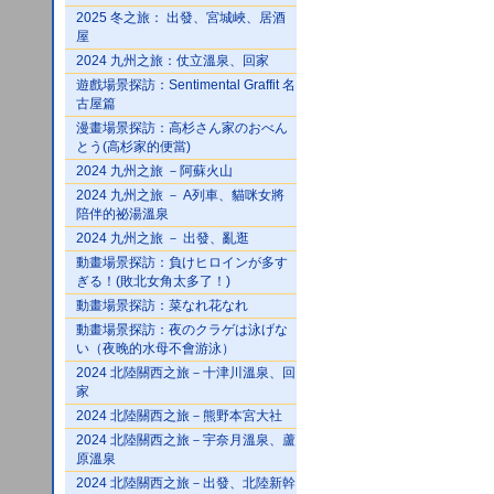
2025 冬之旅： 出發、宮城峽、居酒
屋
2024 九州之旅：仗立溫泉、回家
遊戲場景探訪：Sentimental Graffit 名
古屋篇
漫畫場景探訪：高杉さん家のおべん
とう(高杉家的便當)
2024 九州之旅 －阿蘇火山
2024 九州之旅 － A列車、貓咪女將
陪伴的祕湯溫泉
2024 九州之旅 － 出發、亂逛
動畫場景探訪：負けヒロインが多す
ぎる！(敗北女角太多了！)
動畫場景探訪：菜なれ花なれ
動畫場景探訪：夜のクラゲは泳げな
い（夜晚的水母不會游泳）
2024 北陸關西之旅－十津川溫泉、回
家
2024 北陸關西之旅－熊野本宮大社
2024 北陸關西之旅－宇奈月溫泉、蘆
原溫泉
2024 北陸關西之旅－出發、北陸新幹