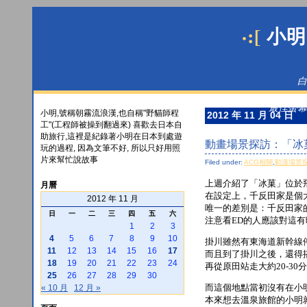
·:[
小明
白
最佳螢幕解
小明,號稱朝霧流浪漢,也自稱"野貓師程
2012 年 11 月 04 日
工"(工程師被操到翻過來) 喜歡去日本自
助旅行,這裡是紀錄著小明在日本到處遊
動畫場景探訪：「冰
玩的過程, 因為文筆不好, 所以只好用照
片來幫忙說故事
Filed under:
ACG相關
,
動漫場景
上週介紹了「冰菓」位於
月曆
在設定上，千反田家是個
2012 年 11 月
唯一的差別是：千反田家
日
一
二
三
四
五
六
注意看ED的人應該對這有
1
2
3
4
5
6
7
8
9
10
掛川雖然有東海道新幹線
11
12
13
14
15
16
17
而且到了掛川之後，還得
18
19
20
21
22
23
24
再從原田站走大約20-3
25
26
27
28
29
30
而這個地點當初沒有在小
« 10 月
12 月 »
本來想去溫泉旅館的小明