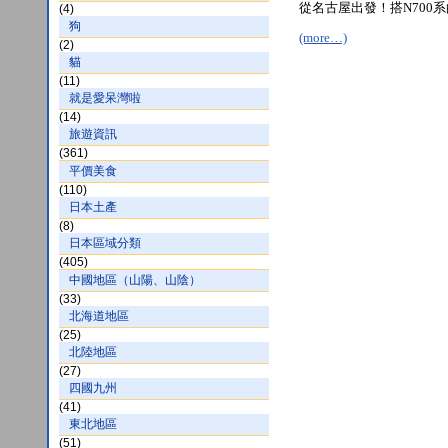
從名古屋出發！搭N700
(4)
狗
(more…)
(2)
貓
(11)
就是愛呆灣啦
(14)
旅遊資訊
(361)
平價美食
(110)
日本土產
(8)
日本區域分類
(405)
中國地區（山陽、山陰）
(33)
北海道地區
(25)
北陸地區
(27)
四國九州
(41)
東北地區
(51)