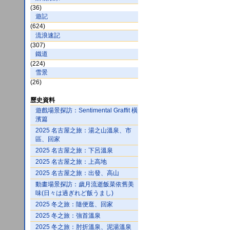
(36)
遊記
(624)
流浪速記
(307)
鐵道
(224)
雪景
(26)
歷史資料
遊戲場景探訪：Sentimental Graffit 橫
濱篇
2025 名古屋之旅：湯之山溫泉、市
區、回家
2025 名古屋之旅：下呂溫泉
2025 名古屋之旅：上高地
2025 名古屋之旅：出發、高山
動畫場景探訪：歲月流逝飯菜依舊美
味(日々は過ぎれど飯うまし)
2025 冬之旅：隨便逛、回家
2025 冬之旅：強首溫泉
2025 冬之旅：肘折溫泉、泥湯溫泉