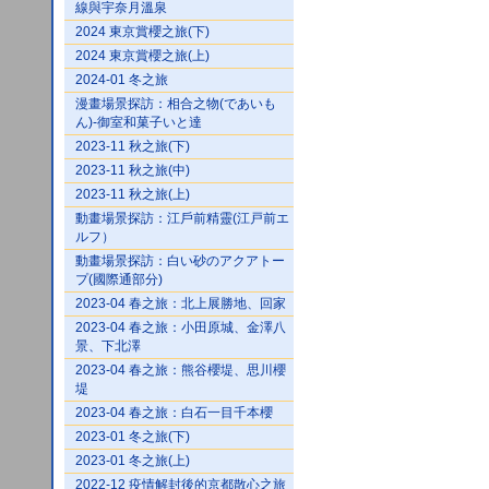
線與宇奈月溫泉
2024 東京賞櫻之旅(下)
2024 東京賞櫻之旅(上)
2024-01 冬之旅
漫畫場景探訪：相合之物(であいも
ん)-御室和菓子いと達
2023-11 秋之旅(下)
2023-11 秋之旅(中)
2023-11 秋之旅(上)
動畫場景探訪：江戶前精靈(江戸前エ
ルフ）
動畫場景探訪：白い砂のアクアトー
プ(國際通部分)
2023-04 春之旅：北上展勝地、回家
2023-04 春之旅：小田原城、金澤八
景、下北澤
2023-04 春之旅：熊谷櫻堤、思川櫻
堤
2023-04 春之旅：白石一目千本櫻
2023-01 冬之旅(下)
2023-01 冬之旅(上)
2022-12 疫情解封後的京都散心之旅