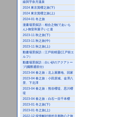
線與宇奈月溫泉
2024 東京賞櫻之旅(下)
2024 東京賞櫻之旅(上)
2024-01 冬之旅
漫畫場景探訪：相合之物(であいも
ん)-御室和菓子いと達
2023-11 秋之旅(下)
2023-11 秋之旅(中)
2023-11 秋之旅(上)
動畫場景探訪：江戶前精靈(江戸前エ
ルフ）
動畫場景探訪：白い砂のアクアトー
プ(國際通部分)
2023-04 春之旅：北上展勝地、回家
2023-04 春之旅：小田原城、金澤八
景、下北澤
2023-04 春之旅：熊谷櫻堤、思川櫻
堤
2023-04 春之旅：白石一目千本櫻
2023-01 冬之旅(下)
2023-01 冬之旅(上)
2022-12 疫情解封後的京都散心之旅