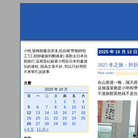
小明,號稱朝霧流浪漢,也自稱"野貓師程
2025 年 10 月 12 日
工"(工程師被操到翻過來) 喜歡去日本自
助旅行,這裡是紀錄著小明在日本到處遊
2025 冬之旅：
玩的過程, 因為文筆不好, 所以只好用照
片來幫忙說故事
Filed under:
旅遊資訊
,
日本
在山形過一晚，隔天搭
月曆
這個溫泉鄉是小明和帶
2025 年 10 月
不過旅館當然就不是住
日
一
二
三
四
五
六
1
2
3
4
5
6
7
8
9
10
11
12
13
14
15
16
17
18
19
20
21
22
23
24
25
26
27
28
29
30
31
« 9 月
11 月 »