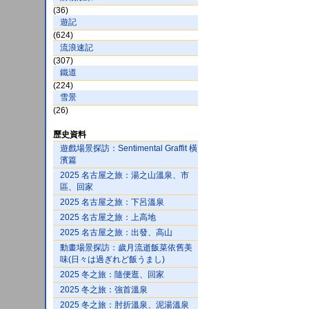
(36)
遊記
(624)
流浪速記
(307)
鐵道
(224)
雪景
(26)
歷史資料
遊戲場景探訪：Sentimental Graffit 橫
濱篇
2025 名古屋之旅：湯之山溫泉、市
區、回家
2025 名古屋之旅：下呂溫泉
2025 名古屋之旅：上高地
2025 名古屋之旅：出發、高山
動畫場景探訪：歲月流逝飯菜依舊美
味(日々は過ぎれど飯うまし)
2025 冬之旅：隨便逛、回家
2025 冬之旅：強首溫泉
2025 冬之旅：肘折溫泉、泥湯溫泉