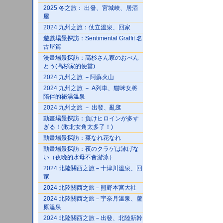
2025 冬之旅： 出發、宮城峽、居酒
屋
2024 九州之旅：仗立溫泉、回家
遊戲場景探訪：Sentimental Graffit 名
古屋篇
漫畫場景探訪：高杉さん家のおべん
とう(高杉家的便當)
2024 九州之旅 －阿蘇火山
2024 九州之旅 － A列車、貓咪女將
陪伴的祕湯溫泉
2024 九州之旅 － 出發、亂逛
動畫場景探訪：負けヒロインが多す
ぎる！(敗北女角太多了！)
動畫場景探訪：菜なれ花なれ
動畫場景探訪：夜のクラゲは泳げな
い（夜晚的水母不會游泳）
2024 北陸關西之旅－十津川溫泉、回
家
2024 北陸關西之旅－熊野本宮大社
2024 北陸關西之旅－宇奈月溫泉、蘆
原溫泉
2024 北陸關西之旅－出發、北陸新幹