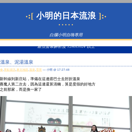
·:[
]:·
小明的日本流浪
• • • • •
白爛小明自嗨專用
最佳螢幕解析度 1280x1024 以上
肘折溫泉、泥湯溫泉
美食
,
景點資訊
,
東北地區
,
溫泉
,
雪景
— 小明 @ 17:27:48
新幹線到新庄站，準備在這邊搭巴士去肘折溫泉
賽魔人第二次去，因為這邊還算清幽，算是度假的好地方
之前那家，而是換一家了