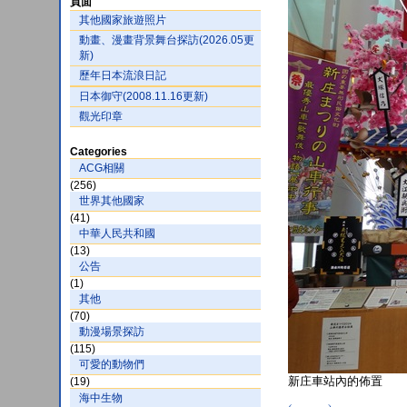
頁面
其他國家旅遊照片
動畫、漫畫背景舞台探訪(2026.05更
新)
歷年日本流浪日記
日本御守(2008.11.16更新)
觀光印章
Categories
ACG相關
(256)
世界其他國家
(41)
中華人民共和國
(13)
公告
(1)
其他
(70)
動漫場景探訪
(115)
可愛的動物們
新庄車站內的佈置
(19)
海中生物