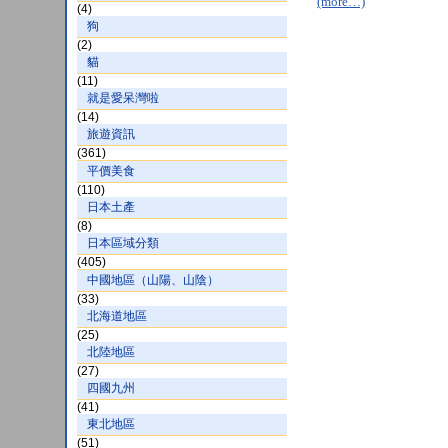
(more…)
(4)
狗
(2)
貓
(11)
就是愛呆灣啦
(14)
旅遊資訊
(361)
平價美食
(110)
日本土產
(8)
日本區域分類
(405)
中國地區（山陽、山陰）
(33)
北海道地區
(25)
北陸地區
(27)
四國九州
(41)
東北地區
(51)