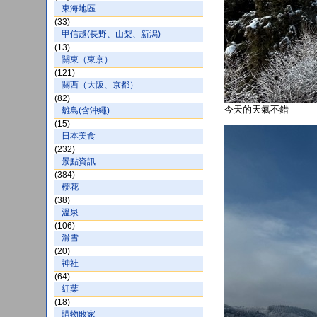
東海地區
(33)
甲信越(長野、山梨、新潟)
(13)
關東（東京）
(121)
關西（大阪、京都）
(82)
今天的天氣不錯
離島(含沖繩)
(15)
日本美食
(232)
景點資訊
(384)
櫻花
(38)
溫泉
(106)
滑雪
(20)
神社
(64)
紅葉
(18)
購物敗家