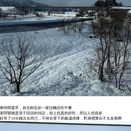
車時間還早，就去附近的一家拉麵店吃午餐
老闆號稱是浪子回頭的佳話，加上也真的好吃，所以人也很多
好等了10分鐘左右而已，不然在零下的氣溫排隊，對身體實在不太友善啊