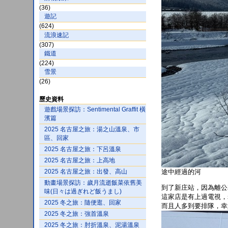
(36)
遊記
(624)
流浪速記
(307)
鐵道
(224)
雪景
(26)
歷史資料
遊戲場景探訪：Sentimental Graffit 橫
濱篇
2025 名古屋之旅：湯之山溫泉、市
區、回家
2025 名古屋之旅：下呂溫泉
2025 名古屋之旅：上高地
2025 名古屋之旅：出發、高山
途中經過的河
動畫場景探訪：歲月流逝飯菜依舊美
到了新庄站，因為離公
味(日々は過ぎれど飯うまし)
這家店是有上過電視，
2025 冬之旅：隨便逛、回家
而且人多到要排隊，幸
2025 冬之旅：強首溫泉
2025 冬之旅：肘折溫泉、泥湯溫泉