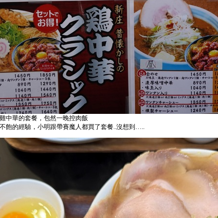
雞中華的套餐，包然一晚控肉飯
飽的經驗，小明跟帶賽魔人都買了套餐..沒想到…..