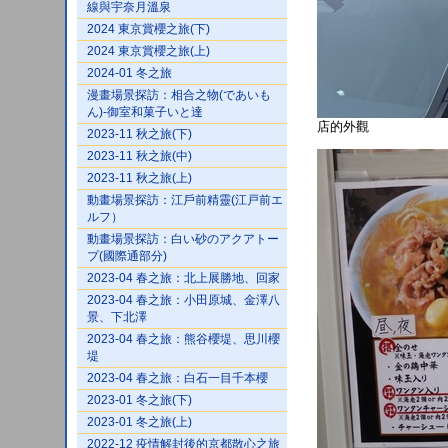
線與宇奈月溫泉
2024 東京賞櫻之旅(下)
2024 東京賞櫻之旅(上)
2024-01 冬之旅
漫畫場景探訪：相合之物(であいも
ん)-御室和菓子いと達
店的外觀
2023-11 秋之旅(下)
2023-11 秋之旅(中)
2023-11 秋之旅(上)
動畫場景探訪：江戶前精靈(江戸前エ
ルフ）
動畫場景探訪：白い砂のアクアトー
プ(國際通部分)
2023-04 春之旅：北上展勝地、回家
2023-04 春之旅：小田原城、金澤八
景、下北澤
2023-04 春之旅：熊谷櫻堤、思川櫻
堤
2023-04 春之旅：白石一目千本櫻
2023-01 冬之旅(下)
2023-01 冬之旅(上)
2022-12 疫情解封後的京都散心之旅