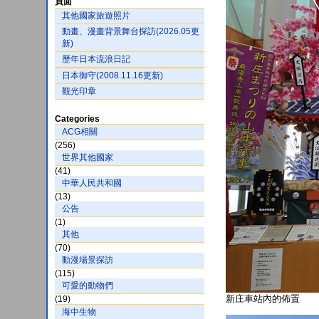
頁面
其他國家旅遊照片
動畫、漫畫背景舞台探訪(2026.05更
新)
歷年日本流浪日記
日本御守(2008.11.16更新)
觀光印章
Categories
ACG相關
(256)
世界其他國家
(41)
中華人民共和國
(13)
公告
(1)
其他
(70)
動漫場景探訪
(115)
可愛的動物們
新庄車站內的佈置
(19)
海中生物