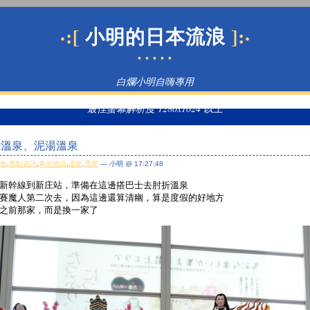
·:[
]:·
小明的日本流浪
• • • • •
白爛小明自嗨專用
最佳螢幕解析度 1280x1024 以上
肘折溫泉、泥湯溫泉
美食
,
景點資訊
,
東北地區
,
溫泉
,
雪景
— 小明 @ 17:27:48
新幹線到新庄站，準備在這邊搭巴士去肘折溫泉
賽魔人第二次去，因為這邊還算清幽，算是度假的好地方
之前那家，而是換一家了