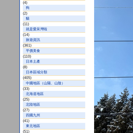
(4)
狗
(2)
貓
(11)
就是愛呆灣啦
(14)
旅遊資訊
(361)
平價美食
(110)
日本土產
(8)
日本區域分類
(405)
中國地區（山陽、山陰）
(33)
北海道地區
(25)
北陸地區
(27)
四國九州
(41)
東北地區
(51)