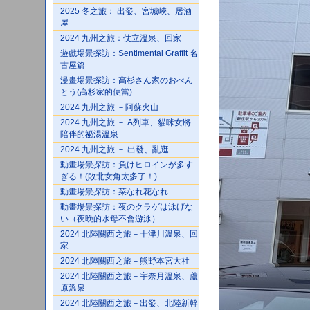
2025 冬之旅： 出發、宮城峽、居酒
屋
2024 九州之旅：仗立溫泉、回家
遊戲場景探訪：Sentimental Graffit 名
古屋篇
漫畫場景探訪：高杉さん家のおべん
とう(高杉家的便當)
2024 九州之旅 －阿蘇火山
2024 九州之旅 － A列車、貓咪女將
陪伴的祕湯溫泉
2024 九州之旅 － 出發、亂逛
動畫場景探訪：負けヒロインが多す
ぎる！(敗北女角太多了！)
動畫場景探訪：菜なれ花なれ
動畫場景探訪：夜のクラゲは泳げな
い（夜晚的水母不會游泳）
2024 北陸關西之旅－十津川溫泉、回
家
2024 北陸關西之旅－熊野本宮大社
2024 北陸關西之旅－宇奈月溫泉、蘆
原溫泉
2024 北陸關西之旅－出發、北陸新幹