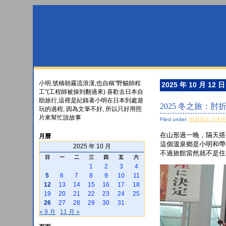
小明,號稱朝霧流浪漢,也自稱"野貓師程
2025 年 10 月 12 日
工"(工程師被操到翻過來) 喜歡去日本自
助旅行,這裡是紀錄著小明在日本到處遊
2025 冬之旅：
玩的過程, 因為文筆不好, 所以只好用照
片來幫忙說故事
Filed under:
旅遊資訊
,
日本
在山形過一晚，隔天搭
月曆
這個溫泉鄉是小明和帶
2025 年 10 月
不過旅館當然就不是住
日
一
二
三
四
五
六
1
2
3
4
5
6
7
8
9
10
11
12
13
14
15
16
17
18
19
20
21
22
23
24
25
26
27
28
29
30
31
« 9 月
11 月 »