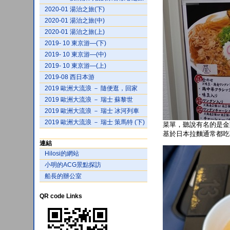
2020-01 湯治之旅(下)
2020-01 湯治之旅(中)
2020-01 湯治之旅(上)
2019- 10 東京游—(下)
2019- 10 東京游—(中)
2019- 10 東京游—(上)
2019-08 西日本游
2019 歐洲大流浪 － 隨便逛，回家
2019 歐洲大流浪 － 瑞士 蘇黎世
2019 歐洲大流浪 － 瑞士 冰河列車
2019 歐洲大流浪 － 瑞士 策馬特 (下)
菜單，聽說有名的是金
基於日本拉麵通常都吃不
連結
Hilosi的網站
小明的ACG景點探訪
船長的辦公室
QR code Links