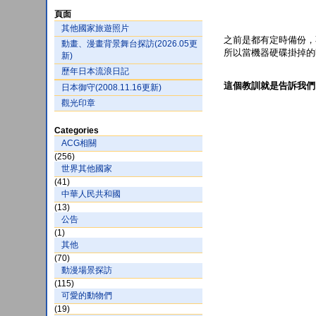
頁面
其他國家旅遊照片
之前是都有定時備份，
動畫、漫畫背景舞台探訪(2026.05更
所以當機器硬碟掛掉的
新)
歷年日本流浪日記
這個教訓就是告訴我們
日本御守(2008.11.16更新)
觀光印章
Categories
ACG相關
(256)
世界其他國家
(41)
中華人民共和國
(13)
公告
(1)
其他
(70)
動漫場景探訪
(115)
可愛的動物們
(19)