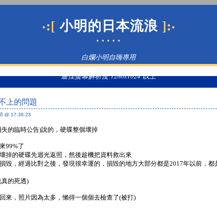
·:[
]:·
小明的日本流浪
• • • • •
白爛小明自嗨專用
最佳螢幕解析度 1280x1024 以上
不上的問題
 @ 17:38:23
消失的臨時公告)說的，硬碟整個壞掉
來99%了
壞掉的硬碟先迴光返照，然後趁機把資料救出來
損毀，經過比對之後，發現很幸運的，損毀的地方大部分都是2017年以前，
真的死透)
回來，照片因為太多，懶得一個個去檢查了(被打)