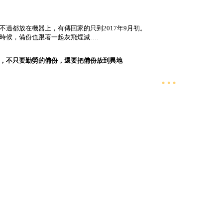
不過都放在機器上，有傳回家的只到2017年9月初。
時候，備份也跟著一起灰飛煙滅….
，不只要勤勞的備份，還要把備份放到異地
• • •