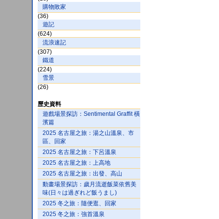
購物敗家
(36)
遊記
(624)
流浪速記
(307)
鐵道
(224)
雪景
(26)
歷史資料
遊戲場景探訪：Sentimental Graffit 橫
濱篇
2025 名古屋之旅：湯之山溫泉、市
區、回家
2025 名古屋之旅：下呂溫泉
2025 名古屋之旅：上高地
2025 名古屋之旅：出發、高山
動畫場景探訪：歲月流逝飯菜依舊美
味(日々は過ぎれど飯うまし)
2025 冬之旅：隨便逛、回家
2025 冬之旅：強首溫泉