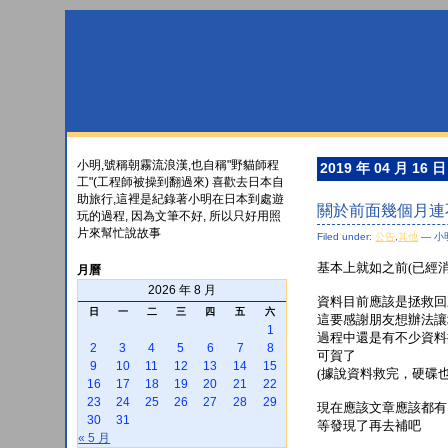
小明,號稱朝霧流浪漢,也自稱"野貓師程
2019 年 04 月 16 日
工"(工程師被操到翻過來) 喜歡去日本自
助旅行,這裡是紀錄著小明在日本到處遊
關於前面幾個月連
玩的過程, 因為文筆不好, 所以只好用照
片來幫忙說故事
Filed under:
公告
,
其他
— 小明
基本上就如之前(已經
月曆
2026 年 8 月
資料目前應該是拯救回
日
一
二
三
四
五
六
這要感謝朋友想辦法讓
1
過程中還是有不少資料
2
3
4
5
6
7
8
可賀了
9
10
11
12
13
14
15
(據說資料救完，硬碟也
16
17
18
19
20
21
22
23
24
25
26
27
28
29
現在應該文章應該都有
30
31
等發現了再去補吧
« 5 月