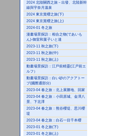
2024 北陸關西之旅－出發、北陸新幹
線與宇奈月溫泉
2024 東京賞櫻之旅(下)
2024 東京賞櫻之旅(上)
2024-01 冬之旅
漫畫場景探訪：相合之物(であいも
ん)-御室和菓子いと達
2023-11 秋之旅(下)
2023-11 秋之旅(中)
2023-11 秋之旅(上)
動畫場景探訪：江戶前精靈(江戸前エ
ルフ）
動畫場景探訪：白い砂のアクアトー
プ(國際通部分)
2023-04 春之旅：北上展勝地、回家
2023-04 春之旅：小田原城、金澤八
景、下北澤
2023-04 春之旅：熊谷櫻堤、思川櫻
堤
2023-04 春之旅：白石一目千本櫻
2023-01 冬之旅(下)
2023-01 冬之旅(上)