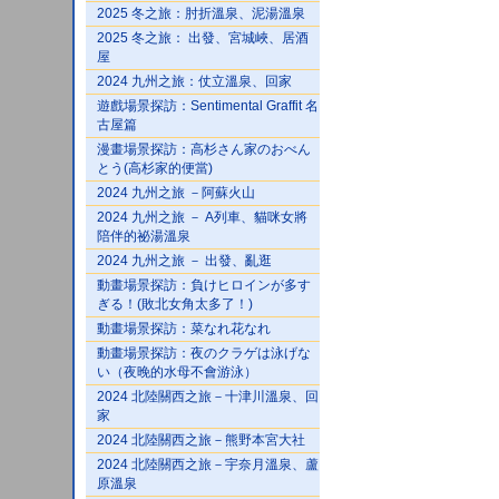
2025 冬之旅：肘折溫泉、泥湯溫泉
2025 冬之旅： 出發、宮城峽、居酒
屋
2024 九州之旅：仗立溫泉、回家
遊戲場景探訪：Sentimental Graffit 名
古屋篇
漫畫場景探訪：高杉さん家のおべん
とう(高杉家的便當)
2024 九州之旅 －阿蘇火山
2024 九州之旅 － A列車、貓咪女將
陪伴的祕湯溫泉
2024 九州之旅 － 出發、亂逛
動畫場景探訪：負けヒロインが多す
ぎる！(敗北女角太多了！)
動畫場景探訪：菜なれ花なれ
動畫場景探訪：夜のクラゲは泳げな
い（夜晚的水母不會游泳）
2024 北陸關西之旅－十津川溫泉、回
家
2024 北陸關西之旅－熊野本宮大社
2024 北陸關西之旅－宇奈月溫泉、蘆
原溫泉